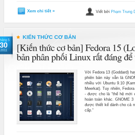
Xem chi tiết »
Viết bởi
Phạm Trung 
KIẾN THỨC CƠ BẢN
háng 5
30
[Kiến thức cơ bản] Fedora 15 (L
2011
bản phân phối Linux rất đáng để 
Với Fedora 13 (Goddard) hay
phiên bản này vẫn là GNO
nhiều với Ubuntu 9.10 (Kar
Meerkat). Tuy nhiên, Fedor
- được cho là “thế hệ mới
hoàn toàn khác. GNOME 3 t
được thiết kế dành cho cả 
cấp.”