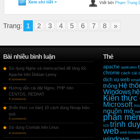
Xem chi tiết »
Viết bởi
Phạm Trung 
Trang:
1
2
3
4
5
6
7
8
»
Bài nhiều bình luận
Thẻ
apache
application
Sử dụng Nginx và memcached để tăng tốc
chrome
cách cài 
Apache trên Debian Lenny
dịch vụ web
8 comments
emai
Hệ thố
thống
Hướng dẫn cài đặt Nginx, PHP trên
Windows
hệ
CENTOS, REDHAT
Kiến thức
5 comments
Microsoft
moz
[Kiến thức cơ bản] 10 cách dùng Nmap hiệu
nguồn mở
ne
quả
phần mề
5 comments
trình du
ích
Sử dụng Crontab trên Linux
web
web browse
4 comments
windows