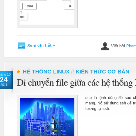
Xem chi tiết »
Viết bởi
Phạm
HỆ THỐNG LINUX
//
KIẾN THỨC CƠ BẢN
háng 10
24
Di chuyển file giữa các hệ thốn
2011
scp là lệnh dùng để sao ch
mạng. Nó sử dụng ssh để tr
tương tự ssh.