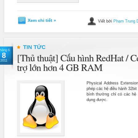
Xem chi tiết »
Viết bởi
Phạm Trung 
TIN TỨC
háng 6
8
[Thủ thuật] Cấu hình RedHat / C
2011
trợ lớn hơn 4 GB RAM
Physical Address Extensio
phép các hệ điều hành 32bi
bình thường chỉ có các hệ 
dụng được.