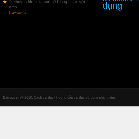
wind
Di chuyển file giữa các hệ thống Linux với
dụng
SCP
3 comments
Bản quyền @ 2010. Cách cài đặt - Hướng dẫn cài đặt, sử dụng phần mềm.