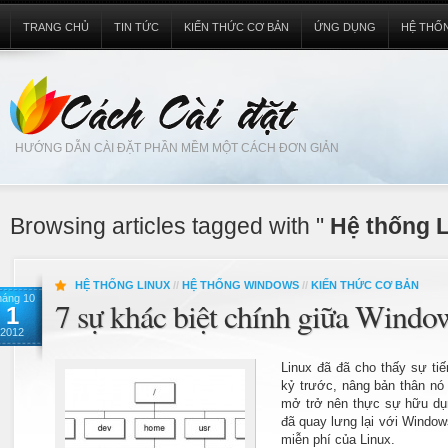
TRANG CHỦ
TIN TỨC
KIẾN THỨC CƠ BẢN
ỨNG DỤNG
HỆ THỐ
HƯỚNG DẪN CÀI ĐẶT PHẦN MỀM MỘT CÁCH ĐƠN GIẢN
Browsing articles tagged with "
Hệ thống L
HỆ THỐNG LINUX
//
HỆ THỐNG WINDOWS
//
KIẾN THỨC CƠ BẢN
háng 10
7 sự khác biệt chính giữa Windo
1
2012
Linux đã đã cho thấy sự ti
kỷ trước, nâng bản thân nó
mở trở nên thực sự hữu dụ
đã quay lưng lại với Window
miễn phí của Linux.