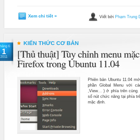
Xem chi tiết »
Viết bởi
Phạm Trung 
KIẾN THỨC CƠ BẢN
háng 6
1
[Thủ thuật] Tùy chỉnh menu mặc
2011
Firefox trong Ubuntu 11.04
Phiên bản Ubuntu 11.04 mớ
phần Global Menu với cá
,View… ) ở phía trên cùng.
số nút chức năng tại phía tr
mặc định.