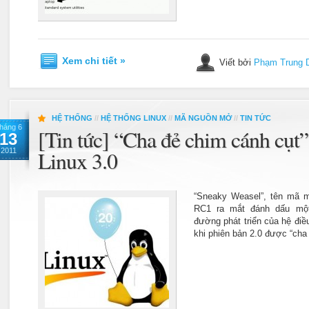
Xem chi tiết »
Viết bởi
Phạm Trung 
HỆ THỐNG
//
HỆ THỐNG LINUX
//
MÃ NGUỒN MỞ
//
TIN TỨC
háng 6
[Tin tức] “Cha đẻ chim cánh cụt” 
13
2011
Linux 3.0
“Sneaky Weasel”, tên mã m
RC1 ra mắt đánh dấu một
đường phát triển của hệ điề
khi phiên bản 2.0 được “cha 