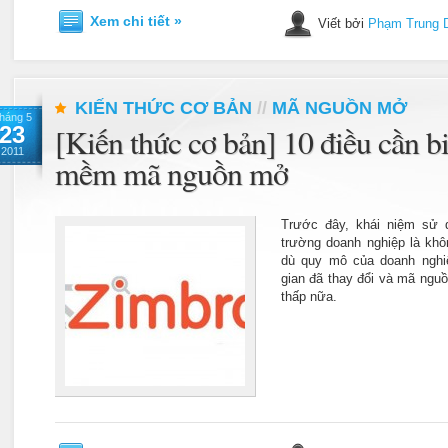
Xem chi tiết »
Viết bởi
Phạm Trung 
KIẾN THỨC CƠ BẢN
//
MÃ NGUỒN MỞ
háng 5
23
[Kiến thức cơ bản] 10 điều cần b
2011
mềm mã nguồn mở
Trước đây, khái niệm sử
trường doanh nghiệp là khô
dù quy mô của doanh nghiệ
gian đã thay đổi và mã ngu
thấp nữa.