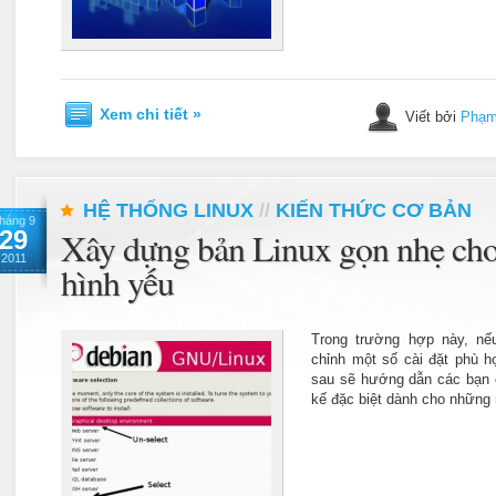
Xem chi tiết »
Viết bởi
Phạm
HỆ THỐNG LINUX
//
KIẾN THỨC CƠ BẢN
háng 9
29
Xây dựng bản Linux gọn nhẹ cho
2011
hình yếu
Trong trường hợp này, n
chỉnh một số cài đặt phù h
sau sẽ hướng dẫn các bạn c
kế đặc biệt dành cho những 