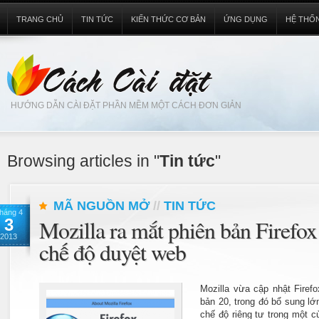
TRANG CHỦ
TIN TỨC
KIẾN THỨC CƠ BẢN
ỨNG DỤNG
HỆ THỐ
HƯỚNG DẪN CÀI ĐẶT PHẦN MỀM MỘT CÁCH ĐƠN GIẢN
Browsing articles in "
Tin tức
"
MÃ NGUỒN MỞ
//
TIN TỨC
háng 4
3
Mozilla ra mắt phiên bản Firefox
2013
chế độ duyệt web
Mozilla vừa cập nhật Firef
bản 20, trong đó bổ sung lớ
chế độ riêng tư trong một c