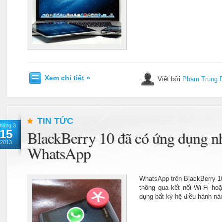
Xem chi tiết »
Viết bởi
Phạm Trung 
TIN TỨC
háng 3
15
BlackBerry 10 đã có ứng dụng nh
2013
WhatsApp
WhatsApp trên BlackBerry 1
thông qua kết nối Wi-Fi h
dụng bất kỳ hệ điều hành nà