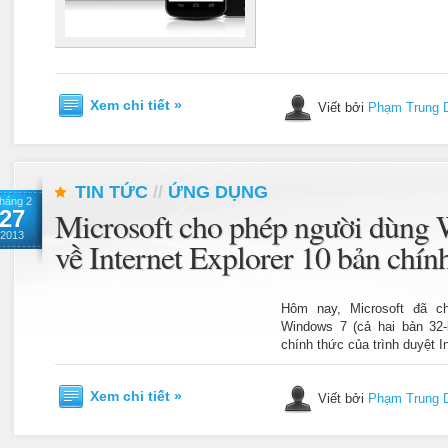
Xem chi tiết »
Viết bởi
Phạm Trung 
TIN TỨC
//
ỨNG DỤNG
háng 2
27
Microsoft cho phép người dùng 
2013
về Internet Explorer 10 bản chín
Hôm nay, Microsoft đã c
Windows 7 (cả hai bản 32-b
chính thức của trình duyệt In
Xem chi tiết »
Viết bởi
Phạm Trung 