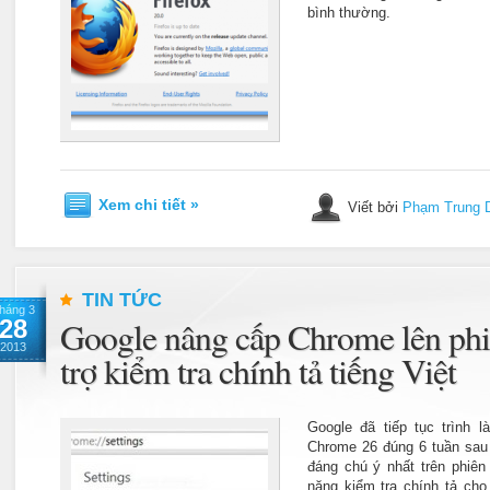
bình thường.
Xem chi tiết »
Viết bởi
Phạm Trung 
TIN TỨC
háng 3
28
Google nâng cấp Chrome lên phi
2013
trợ kiểm tra chính tả tiếng Việt
Google đã tiếp tục trình l
Chrome 26 đúng 6 tuần sau 
đáng chú ý nhất trên phiên
năng kiểm tra chính tả cho