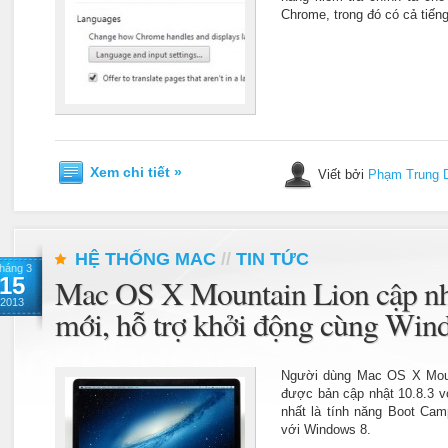
Chrome, trong đó có cả tiếng
Xem chi tiết »
Viết bởi
Phạm Trung 
HỆ THỐNG MAC
//
TIN TỨC
háng 3
15
Mac OS X Mountain Lion cập nh
2013
mới, hỗ trợ khởi động cùng Win
Người dùng Mac OS X Moun
được bản cập nhật 10.8.3 vớ
nhất là tính năng Boot Cam
với Windows 8.