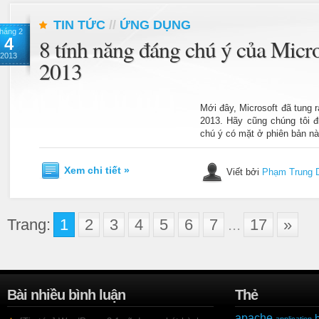
TIN TỨC
//
ỨNG DỤNG
háng 2
4
8 tính năng đáng chú ý của Micr
2013
2013
Mới đây, Microsoft đã tung 
2013. Hãy cũng chúng tôi 
chú ý có mặt ở phiên bản nà
Xem chi tiết »
Viết bởi
Phạm Trung 
Trang:
1
2
3
4
5
6
7
...
17
»
Bài nhiều bình luận
Thẻ
apache