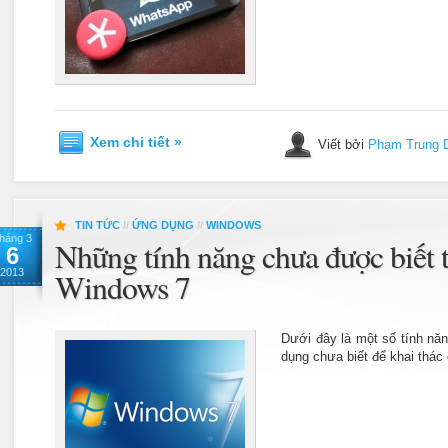
Xem chi tiết »
Viết bởi
Phạm Trung 
TIN TỨC
//
ỨNG DỤNG
//
WINDOWS
háng 3
Những tính năng chưa được biết t
6
2013
Windows 7
Dưới đây là một số tính n
dụng chưa biết để khai thác