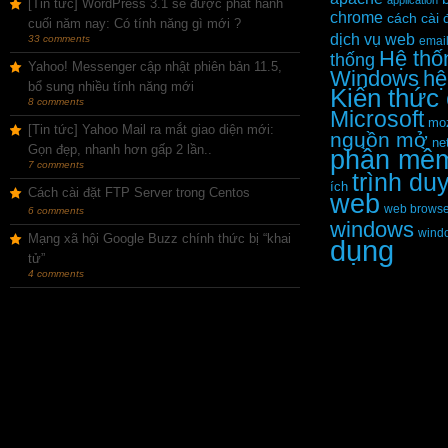
application
[Tin tức] WordPress 3.1 sẽ được phát hành
chrome
cách cài 
cuối năm nay: Có tính năng gì mới ?
dịch vụ web
33 comments
emai
Hệ thố
thống
Yahoo! Messenger cập nhật phiên bản 11.5,
Windows
hệ
bổ sung nhiều tính năng mới
Kiến thức
8 comments
Microsoft
moz
[Tin tức] Yahoo Mail ra mắt giao diện mới:
nguồn mở
ne
Gọn đẹp, nhanh hơn gấp 2 lần..
phần mề
7 comments
trình du
ích
Cách cài đặt FTP Server trong Centos
web
web browse
6 comments
windows
wind
Mạng xã hội Google Buzz chính thức bị “khai
dụng
tử”
4 comments