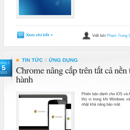
Xem chi tiết »
Viết bởi
Phạm Trung 
TIN TỨC
//
ỨNG DỤNG
háng 3
5
Chrome nâng cấp trên tất cả nền 
2013
hành
Phiên bản dành cho iOS và 
thú vị trong khi Windows v
nhật khả năng bảo mật.