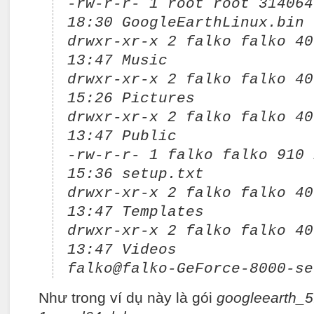
-rw-r-r- 1 root root 314064
18:30 GoogleEarthLinux.bin
drwxr-xr-x 2 falko falko 40
13:47 Music
drwxr-xr-x 2 falko falko 40
15:26 Pictures
drwxr-xr-x 2 falko falko 40
13:47 Public
-rw-r-r- 1 falko falko 910 
15:36 setup.txt
drwxr-xr-x 2 falko falko 40
13:47 Templates
drwxr-xr-x 2 falko falko 40
13:47 Videos
falko@falko-GeForce-8000-se
Như trong ví dụ này là gói
googleearth_5