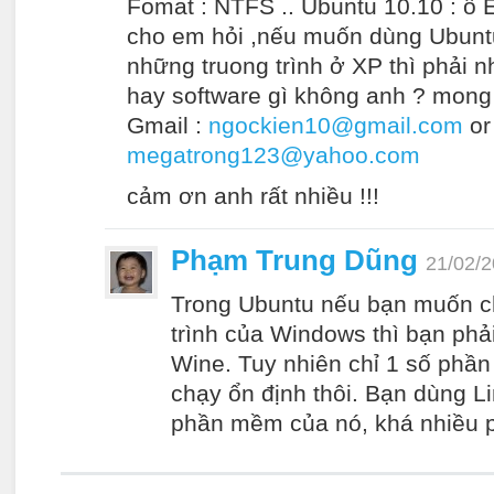
Fomat : NTFS .. Ubuntu 10.10 : ổ 
cho em hỏi ,nếu muốn dùng Ubunt
những truong trình ở XP thì phải n
hay software gì không anh ? mong
Gmail :
ngockien10@gmail.com
or
megatrong123@yahoo.com
cảm ơn anh rất nhiều !!!
Phạm Trung Dũng
21/02/2
Trong Ubuntu nếu bạn muốn 
trình của Windows thì bạn ph
Wine. Tuy nhiên chỉ 1 số phầ
chạy ổn định thôi. Bạn dùng L
phần mềm của nó, khá nhiều 