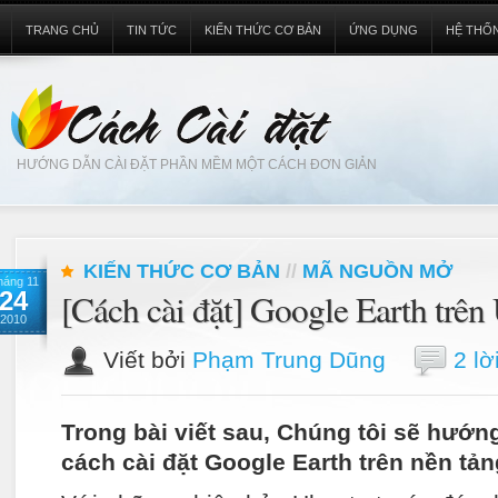
TRANG CHỦ
TIN TỨC
KIẾN THỨC CƠ BẢN
ỨNG DỤNG
HỆ THỐ
HƯỚNG DẪN CÀI ĐẶT PHẦN MỀM MỘT CÁCH ĐƠN GIẢN
KIẾN THỨC CƠ BẢN
//
MÃ NGUỒN MỞ
háng 11
24
[Cách cài đặt] Google Earth trên
2010
Viết bởi
Phạm Trung Dũng
2 lờ
Trong bài viết sau, Chúng tôi sẽ hướn
cách cài đặt Google Earth trên nền tả