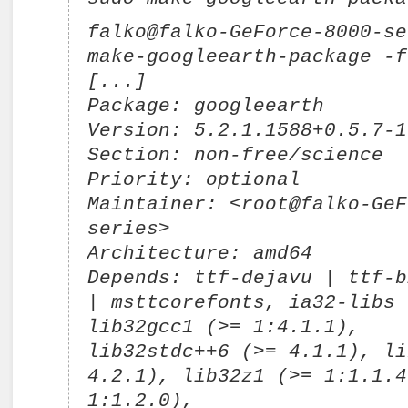
falko@falko-GeForce-8000-se
make-googleearth-package -f
[...]
Package: googleearth
Version: 5.2.1.1588+0.5.7-1
Section: non-free/science
Priority: optional
Maintainer: <
root@falko-GeF
series
>
Architecture: amd64
Depends: ttf-dejavu | ttf-b
| msttcorefonts, ia32-libs 
lib32gcc1 (>= 1:4.1.1),
lib32stdc++6 (>= 4.1.1), li
4.2.1), lib32z1 (>= 1:1.1.4
1:1.2.0),