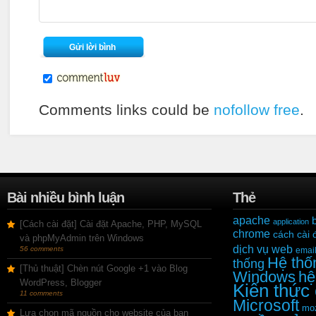
Comments links could be
nofollow free
.
Bài nhiều bình luận
Thẻ
apache
application
[Cách cài đặt] Cài đặt Apache, PHP, MySQL
chrome
cách cài 
và phpMyAdmin trên Windows
dịch vụ web
56 comments
emai
Hệ thố
thống
[Thủ thuật] Chèn nút Google +1 vào Blog
Windows
hệ
WordPress, Blogger
Kiến thức
11 comments
Microsoft
moz
Lựa chọn mã nguồn cho website của bạn