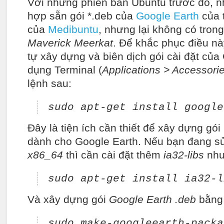
Với những phiên bản Ubuntu trước đó, nh
hợp sẵn gói *.deb của
Google Earth
của t
của
Medibuntu
, nhưng lại không có tron
Maverick Meerkat
. Để khắc phục điều nà
tự xây dựng và biên dịch gói cài đặt của
dụng Terminal (
Applications > Accessori
lệnh sau:
sudo apt-get install google
Đây là tiện ích cần thiết để xây dựng gói
dành cho Google Earth. Nếu bạn đang s
x86_64
thì cần cài đặt thêm
ia32-libs
như
sudo apt-get install ia32-l
Và xây dựng gói
Google Earth .deb
bằng 
sudo make-googleearth-packa