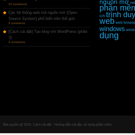
nguồn mở
ne
10 comments
phần mề
Các hệ thống web mã nguồn mở (Open
trình du
ích
Source System) phổ biến trên thế giới
web
web browse
9 comments
windows
wind
[Cách cài đặt] Tạo blog với WordPress (phần
dụng
3)
9 comments
Bản quyền @ 2010. Cách cài đặt - Hướng dẫn cài đặt, sử dụng phần mềm.