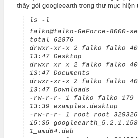
thấy gói googleearth trong thư mục hiện t
ls -l
falko@falko-GeForce-8000-se
total 62876
drwxr-xr-x 2 falko falko 40
13:47 Desktop
drwxr-xr-x 2 falko falko 40
13:47 Documents
drwxr-xr-x 2 falko falko 40
13:47 Downloads
-rw-r-r- 1 falko falko 179 
13:39 examples.desktop
-rw-r-r- 1 root root 329326
15:35 googleearth_5.2.1.158
1_amd64.deb