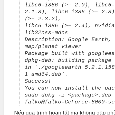
libc6-i386 (>= 2.0), libc6-
2.1.3), libc6-i386 (>= 2.3)
(>= 2.3.2),
libc6-i386 (>= 2.4), nvidia
lib32nss-mdns
Description: Google Earth, 
map/planet viewer
Package built with googleea
dpkg-deb: building package 
in `./googleearth_5.2.1.158
1_amd64.deb’.
Success!
You can now install the pac
sudo dpkg -i <package>.deb
falko@falko-GeForce-8000-se
Nếu quá trình hoàn tất mà không gặp phả