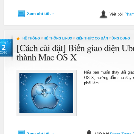
Xem chi tiết »
Viết bởi
Phạm
HỆ THỐNG
//
HỆ THỐNG LINUX
//
KIẾN THỨC CƠ BẢN
//
ỨNG DỤNG
háng 10
[Cách cài đặt] Biến giao diện Ub
2
2010
thành Mac OS X
Nếu bạn muốn thay đổi gia
OS X, hướng dẫn sau đây sẽ
phải làm.
Xem chi tiết »