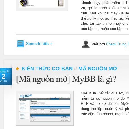
khách chạy phần mềm FTP 
vụ, gọi là trình khách, thì
chủ. Một khi hai máy đã li
thể xử lý một số thao tác về 
chủ, tải tập tin từ máy ch
của tập tin, hoặc xóa tập tin
Xem chi tiết »
Viết bởi
Phạm Trung 
KIẾN THỨC CƠ BẢN
//
MÃ NGUỒN MỞ
háng 10
2
[Mã nguồn mở] MyBB là gì?
2010
MyBB là viết tắt của My Bu
mềm tự do nguồn mở do My
PHP và cơ sở dữ liệu MyS
dùng tạo lập, quản lý và ph
các đặc tính nhanh, mạnh và