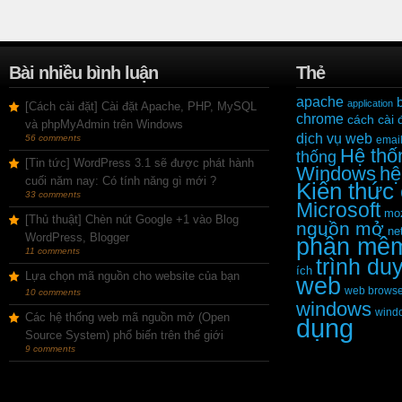
Bài nhiều bình luận
Thẻ
apache
application
[Cách cài đặt] Cài đặt Apache, PHP, MySQL
chrome
cách cài 
và phpMyAdmin trên Windows
dịch vụ web
56 comments
emai
Hệ thố
thống
[Tin tức] WordPress 3.1 sẽ được phát hành
Windows
hệ
cuối năm nay: Có tính năng gì mới ?
Kiến thức
33 comments
Microsoft
moz
[Thủ thuật] Chèn nút Google +1 vào Blog
nguồn mở
ne
WordPress, Blogger
phần mề
11 comments
trình du
ích
Lựa chọn mã nguồn cho website của bạn
web
web browse
10 comments
windows
wind
Các hệ thống web mã nguồn mở (Open
dụng
Source System) phổ biến trên thế giới
9 comments