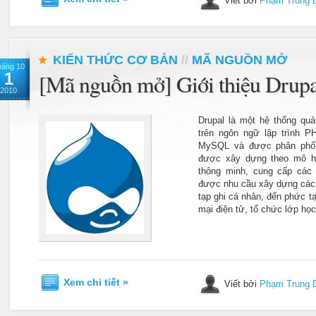
Viết bởi
Phạm Trung 
KIẾN THỨC CƠ BẢN
//
MÃ NGUỒN MỞ
háng 10
1
[Mã nguồn mở] Giới thiệu Drupa
2010
Drupal là một hệ thống quản
trên ngôn ngữ lập trình P
MySQL và được phân phối
được xây dựng theo mô hì
thông minh, cung cấp các
được nhu cầu xây dựng các 
tạp ghi cá nhân, đến phức t
mại điện tử, tổ chức lớp họ
Xem chi tiết »
Viết bởi
Phạm Trung 