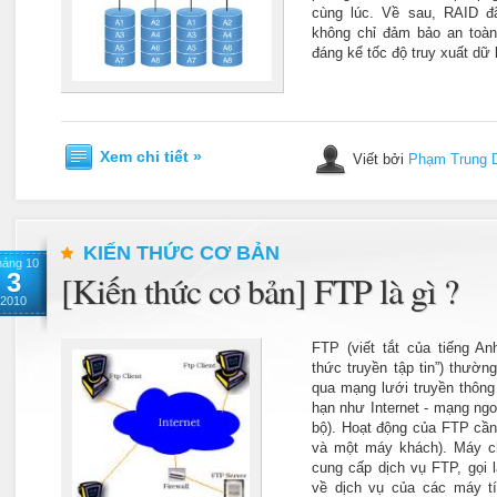
cùng lúc. Về sau, RAID đ
không chỉ đảm bảo an toàn
đáng kể tốc độ truy xuất dữ 
Xem chi tiết »
Viết bởi
Phạm Trung 
KIẾN THỨC CƠ BẢN
háng 10
3
[Kiến thức cơ bản] FTP là gì ?
2010
FTP (viết tắt của tiếng Anh
thức truyền tập tin”) thườn
qua mạng lưới truyền thông
hạn như Internet - mạng ngoạ
bộ). Hoạt động của FTP cần
và một máy khách). Máy 
cung cấp dịch vụ FTP, gọi l
về dịch vụ của các máy t