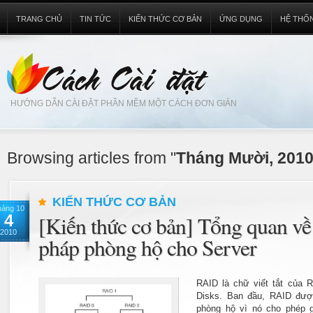
TRANG CHỦ
TIN TỨC
KIẾN THỨC CƠ BẢN
ỨNG DỤNG
HỆ THỐ
HƯỚNG DẪN CÀI ĐẶT PHẦN MỀM MỘT CÁCH ĐƠN GIẢN
Browsing articles from "
Tháng Mười, 201
KIẾN THỨC CƠ BẢN
háng 10
4
[Kiến thức cơ bản] Tổng quan v
2010
pháp phòng hộ cho Server
RAID là chữ viết tắt của R
Disks. Ban đầu, RAID đượ
phòng hộ vì nó cho phép g