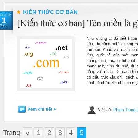
KIẾN THỨC CƠ BẢN
háng 10
1
[Kiến thức cơ bản] Tên miền là g
2010
Như chúng ta đã biết Inter
cầu, do hàng nghìn mạng má
tạo nên. Khác với cách tổ c
tỉnh, quốc tế của một mạ
chẳng hạn, mạng Internet
mạng máy tính dù nhỏ, dù to
đẳng với nhau. Do cách tổ 
có cấu trúc địa chỉ, cách đ
cách tổ chức địa chỉ của mạ
Xem chi tiết »
Viết bởi
Phạm Trung 
Trang:
«
1
2
3
4
5