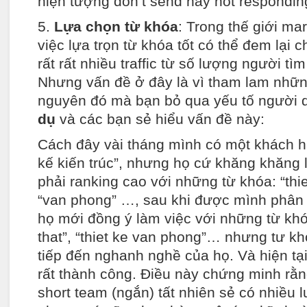
hiện tượng don’t send hay not respondin
5.
Lựa chọn từ khóa
: Trong thế giới mar
việc lựa trọn từ khóa tốt có thể đem lại 
rất rất nhiều traffic từ số lượng người tì
Nhưng vấn đề ở đây là vì tham lam những
nguyên đó mà bạn bỏ qua yếu tố người 
dụ
và các bạn sẻ hiểu vấn đề này:
Cách đây vài tháng mình có một khách hà
kế kiến trúc”, nhưng họ cứ khăng khăng 
phải ranking cao với những từ khóa: “thiet 
“van phong” …, sau khi được mình phân t
họ mới đồng ý làm việc với những từ khóa
that”, “thiet ke van phong”… nhưng tư kh
tiếp đến nghanh nghề của họ. Và hiện tạ
rất thành công. Điều này chứng minh rằ
short team (ngắn) tất nhiên sẻ có nhiều 