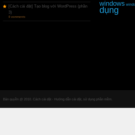
windows
wind
[Cách cài đặt] Tạo blog với WordPress (phần
dụng
3)
9 comments
Bản quyền @ 2010. Cách cài đặt - Hướng dẫn cài đặt, sử dụng phần mềm.