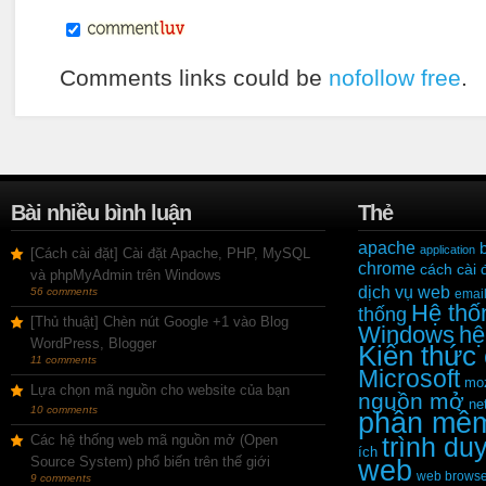
Comments links could be
nofollow free
.
Bài nhiều bình luận
Thẻ
apache
application
[Cách cài đặt] Cài đặt Apache, PHP, MySQL
chrome
cách cài 
và phpMyAdmin trên Windows
dịch vụ web
56 comments
emai
Hệ thố
thống
[Thủ thuật] Chèn nút Google +1 vào Blog
Windows
hệ
WordPress, Blogger
Kiến thức
11 comments
Microsoft
moz
Lựa chọn mã nguồn cho website của bạn
nguồn mở
ne
10 comments
phần mề
Các hệ thống web mã nguồn mở (Open
trình du
ích
Source System) phổ biến trên thế giới
web
web browse
9 comments