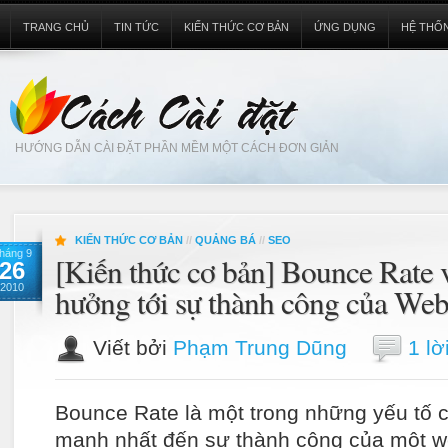
TRANG CHỦ
TIN TỨC
KIẾN THỨC CƠ BẢN
ỨNG DỤNG
HỆ THỐ
HƯỚNG DẪN CÀI ĐẶT PHẦN MỀM MỘT CÁCH ĐƠN GIẢN
KIẾN THỨC CƠ BẢN
//
QUẢNG BÁ
//
SEO
háng 9
[Kiến thức cơ bản] Bounce Rate 
26
2010
hưởng tới sự thành công của Web
Viết bởi
Phạm Trung Dũng
1 lờ
Bounce Rate là một trong những yếu tố
mạnh nhất đến sự thành công của một we