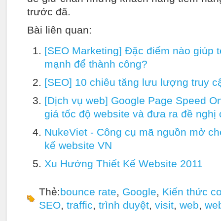
trước đã.
Bài liên quan:
[SEO Marketing] Đặc điểm nào giúp 
mạnh để thành công?
[SEO] 10 chiêu tăng lưu lượng truy c
[Dịch vụ web] Google Page Speed On
giá tốc độ website và đưa ra đề nghị c
NukeViet - Công cụ mã nguồn mở cho
kế website VN
Xu Hướng Thiết Kế Website 2011
Thẻ:
bounce rate
,
Google
,
Kiến thức c
SEO
,
traffic
,
trình duyệt
,
visit
,
web
,
web