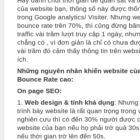
Hãy dành chút thời gian để quan sát và 
của website bạn, thông số này được thống
trong Google analytics/ Visiter. Nhưng we
bounce rate trên 70%, thì cũng đừng băn
traffic vài trăm lượt truy cập 1 ngày, nh
chẳng có , vì đơn giản là chỉ có chưa đ
vài trăm đó cảm thấy thông tin trên webs
ích.
Những nguyên nhân khiến website của 
Bounce Rate cao:
On page SEO:
1.
Web design & tính khả dụng
: Nhưng 
trình bày website là rất quan trọng trong
nghiên cưu thì có đến 30% người được ch
website của bạn nếu họ phải trờ quá 30s
nếu thời gian trờ lên đến 50s.