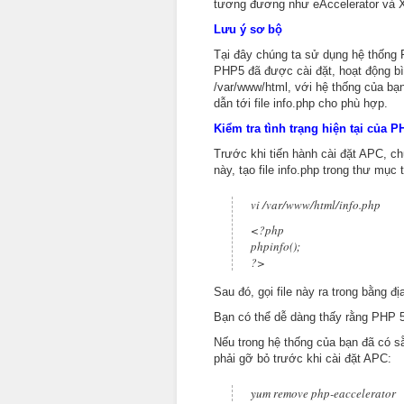
tương đương như eAccelerator và 
Lưu ý sơ bộ
Tại đây chúng ta sử dụng hệ thống 
PHP5 đã được cài đặt, hoạt động bì
/var/www/html, với hệ thống của bạ
dẫn tới file info.php cho phù hợp.
Kiểm tra tình trạng hiện tại của 
Trước khi tiến hành cài đặt APC, ch
này, tạo file info.php trong thư mục 
vi /var/www/html/info.php
<?php
phpinfo();
?>
Sau đó, gọi file này ra trong bằng đị
Bạn có thể dễ dàng thấy rằng PHP 5
Nếu trong hệ thống của bạn đã có 
phải gỡ bỏ trước khi cài đặt APC:
yum remove php-eaccelerator