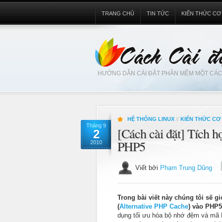
TRANG CHỦ
TIN TỨC
KIẾN THỨC CƠ
HƯỚNG DẪN CÀI ĐẶT PHẦN MỀM MỘT CÁC
HỆ THỐNG LINUX
//
KIẾN THỨC CƠ
Tháng 9
[Cách cài đặt] Tích 
2
PHP5
2010
Viết bởi
Phạm Trung Dũng
Trong bài viết này chúng tôi sẽ g
(
Alternative PHP Cache
) vào PHP5
dụng tối ưu hóa bộ nhớ đệm và mã 