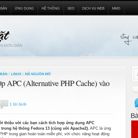
 BẢN
ỨNG DỤNG
HỆ THỐNG
SEO
DỊCH VỤ WEB
MMO
H ĐƠN GIẢN
 BẢN
//
LINUX
//
MÃ NGUỒN MỞ
hợp APC (Alternative PHP Cache) vào
1 lời bình
Bà
iới thiệu với các bạn cách tích hợp ứng dụng APC
 trong hệ thống Fedora 13 (cùng với Apache2).
APC là ứng
PHP trung gian hoàn toàn miễn phí, với chức năng hoạt động