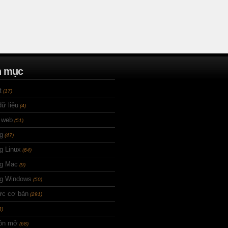
n mục
t
(17)
ữ liệu
(4)
 web
(51)
g
(47)
g Linux
(64)
ng Mac
(9)
ng Windows
(50)
ức cơ bản
(291)
3)
ồn mở
(68)