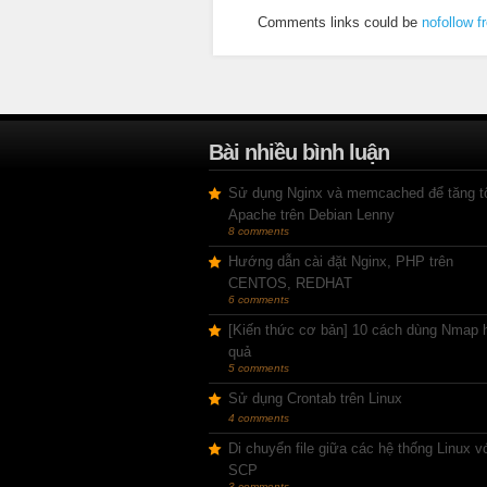
Comments links could be
nofollow f
Bài nhiều bình luận
Sử dụng Nginx và memcached để tăng t
Apache trên Debian Lenny
8 comments
Hướng dẫn cài đặt Nginx, PHP trên
CENTOS, REDHAT
6 comments
[Kiến thức cơ bản] 10 cách dùng Nmap 
quả
5 comments
Sử dụng Crontab trên Linux
4 comments
Di chuyển file giữa các hệ thống Linux v
SCP
3 comments