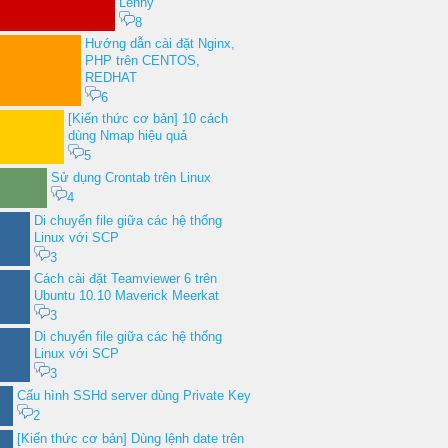
Lenny
8
Hướng dẫn cài đặt Nginx,
PHP trên CENTOS,
REDHAT
6
[Kiến thức cơ bản] 10 cách
dùng Nmap hiệu quả
5
Sử dụng Crontab trên Linux
4
Di chuyển file giữa các hệ thống
Linux với SCP
3
Cách cài đặt Teamviewer 6 trên
Ubuntu 10.10 Maverick Meerkat
3
Di chuyển file giữa các hệ thống
Linux với SCP
3
Cấu hình SSHd server dùng Private Key
2
[Kiến thức cơ bản] Dùng lệnh date trên