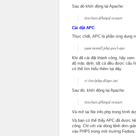
Sau đó khởi động lại Apache:
/etc/init.d/httpd restart
Cài đặt APC
Thực chất, APC là phần ứng dụng mở
yum install php-pecl-apc
Khi đã cài đặt thành công, hãy xem q
độ mặc định, tất cả đều được cấu h
có thể tìm hiểu thêm tại đây.
vi /etc/php.d/apc.ini
Sau đó, khởi động lại Apache:
/etc/init.d/httpd restart
Và mở lại file info.php trong trình d
Và bạn có thể thấy APC đã được liệt
công. Chỉ với vài dòng lệnh đơn giả
vào PHP5 trong môi trường Fedora 