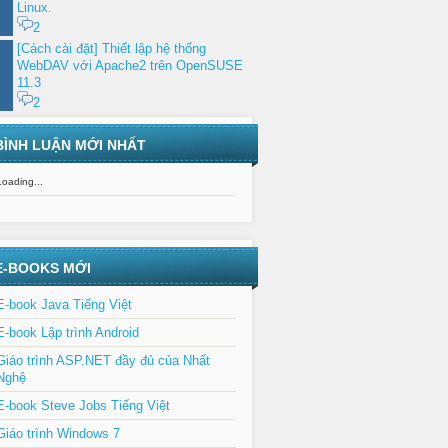
Linux.
2
[Cách cài đặt] Thiết lập hệ thống
WebDAV với Apache2 trên OpenSUSE
11.3
2
BÌNH LUẬN MỚI NHẤT
Loading...
E-BOOKS MỚI
E-book Java Tiếng Việt
E-book Lập trình Android
Giáo trình ASP.NET đầy đủ của Nhất
Nghệ
E-book Steve Jobs Tiếng Việt
Giáo trình Windows 7