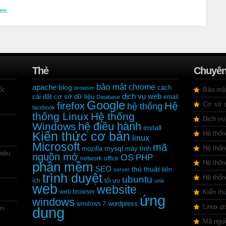
ree
.
Thẻ
Chuyê
bảo mật
chrome
apache
blog
cách
browser
ốc
Bảo mậ
dịch vụ web
cài đặt
cơ sở dữ liệu
Database
email
Google
Hệ
firefox
Cơ sở d
hệ thống
facebook
thống Linux
Hệ thống
Dịch vụ
hệ điều hành
Windows
install
Kiến thức cơ bản
Hệ thốn
linux
Microsoft
mã
Hệ thốn
mozilla
mysql
máy tính
hiệu
nguồn mở
OS
PHP
network
office
Hệ thố
phần mềm
SEO
thủ thuật
tiện
server
trình duyệt
Hệ thố
ubuntu
ích
tối ưu
unix
web
website
web browser
Kiến th
ứng
windows
wordpress
windows 7
Linux
ới
dụng
(2
Mã ngu