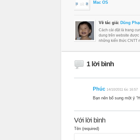
Mac OS
Về tác giả:
Dũng Phạ
Cách cài đặt là trang c
dung trên website được
những kiến thức CNTT m
1 lời bình
Phúc
14/10/2011 lúc 16:57
Bạn nên bổ sung một ý “H
Với lời bình
Tên (required)