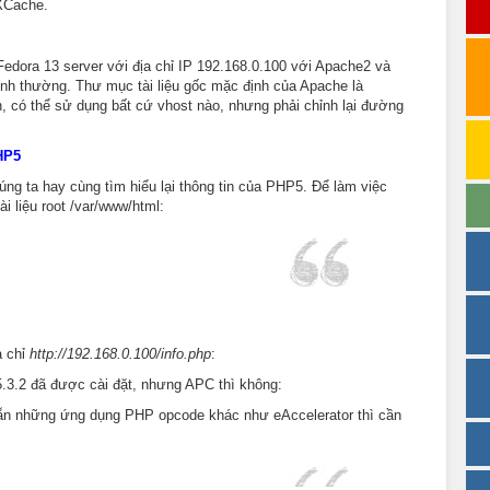
XCache.
Fedora 13 server với địa chỉ IP 192.168.0.100 với Apache2 và
nh thường. Thư mục tài liệu gốc mặc định của Apache là
n, có thể sử dụng bất cứ vhost nào, nhưng phải chỉnh lại đường
PHP5
úng ta hay cùng tìm hiểu lại thông tin của PHP5. Để làm việc
tài liệu root /var/www/html:
a chỉ
http://192.168.0.100/info.php
:
.3.2 đã được cài đặt, nhưng APC thì không:
sẵn những ứng dụng PHP opcode khác như eAccelerator thì cần