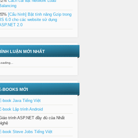
22%
Cách cài đặt Network Load
Balancing
20%
[Cấu hình] Bật tính năng Gzip trong
IIS 6.0 cho các website sử dụng
ASP.NET 2.0
BÌNH LUẬN MỚI NHẤT
Loading...
E-BOOKS MỚI
E-book Java Tiếng Việt
E-book Lập trình Android
Giáo trình ASP.NET đầy đủ của Nhất
Nghệ
E-book Steve Jobs Tiếng Việt