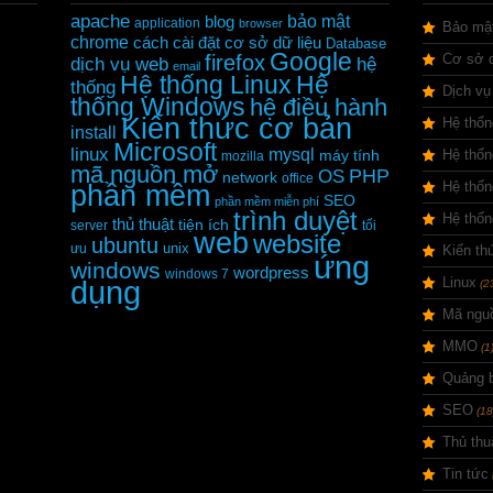
apache
bảo mật
blog
application
browser
Bảo mậ
chrome
cách cài đặt
cơ sở dữ liệu
Database
Google
firefox
Cơ sở d
dịch vụ web
hệ
email
Hệ thống Linux
Hệ
thống
Dịch vụ
thống Windows
hệ điều hành
Kiến thức cơ bản
Hệ thốn
install
Microsoft
linux
mysql
máy tính
Hệ thốn
mozilla
mã nguồn mở
PHP
OS
network
office
Hệ thố
phần mềm
SEO
phần mềm miễn phí
trình duyệt
Hệ thố
thủ thuật
tiện ích
server
tối
web
website
ubuntu
unix
ưu
Kiến th
ứng
windows
wordpress
windows 7
dụng
Linux
(2
Mã ngu
MMO
(1
Quảng 
SEO
(18
Thủ thu
Tin tức