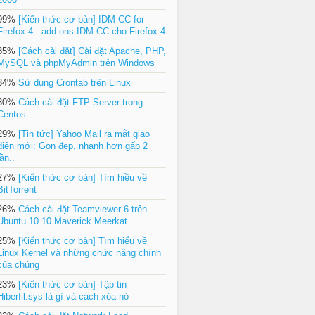
99%
[Kiến thức cơ bản] IDM CC for
Firefox 4 - add-ons IDM CC cho Firefox 4
85%
[Cách cài đặt] Cài đặt Apache, PHP,
MySQL và phpMyAdmin trên Windows
34%
Sử dụng Crontab trên Linux
30%
Cách cài đặt FTP Server trong
Centos
29%
[Tin tức] Yahoo Mail ra mắt giao
diện mới: Gọn đẹp, nhanh hơn gấp 2
lần..
27%
[Kiến thức cơ bản] Tìm hiều về
BitTorrent
26%
Cách cài đặt Teamviewer 6 trên
Ubuntu 10.10 Maverick Meerkat
25%
[Kiến thức cơ bản] Tìm hiểu về
Linux Kernel và những chức năng chính
của chúng
23%
[Kiến thức cơ bản] Tập tin
Hiberfil.sys là gì và cách xóa nó