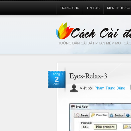
TRANG CHỦ
TIN TỨC
KIẾN THỨC CƠ
HƯỚNG DẪN CÀI ĐẶT PHẦN MỀM MỘT CÁC
Eyes-Relax-3
Tháng 9
2
2010
Viết bởi
Phạm Trung Dũng