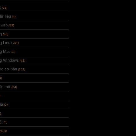
t
(14)
ữ liệu
(4)
 web
(45)
g
(46)
g Linux
(61)
ng Mac
(2)
ng Windows
(41)
ức cơ bản
(262)
3)
ồn mở
(64)
)
bá
(2)
)
ật
(3)
(103)