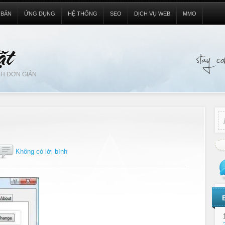
 BẢN
ỨNG DỤNG
HỆ THỐNG
SEO
DỊCH VỤ WEB
MMO
H ĐƠN GIẢN
Không có lời bình