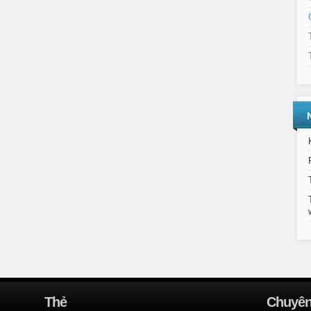
Thẻ
Chuyê