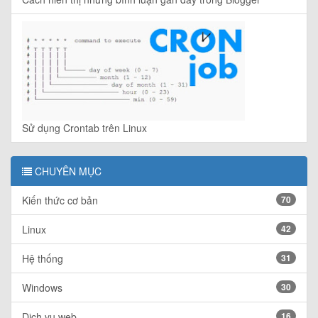
Sử dụng Crontab trên Linux
CHUYÊN MỤC
Kiến thức cơ bản
70
Linux
42
Hệ thống
31
Windows
30
Dịch vụ web
16