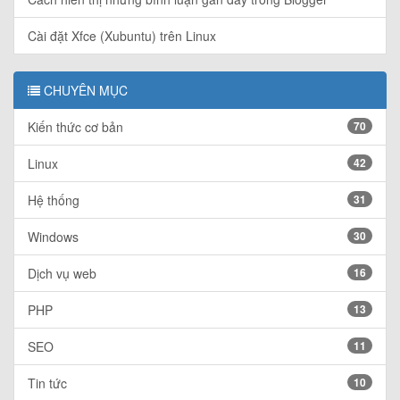
Cài đặt Xfce (Xubuntu) trên Linux
CHUYÊN MỤC
Kiến thức cơ bản
70
Linux
42
Hệ thống
31
Windows
30
Dịch vụ web
16
PHP
13
SEO
11
Tin tức
10