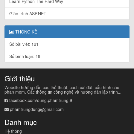
Learn Python The Hard Way
Giáo trình ASP.NET
THỐNG KÊ
Số bài viết: 121
Số bình luận: 19
Giới thiệu
Website hướng dẫn các thủ thuật, cách cài đặt, cấu hình các
phần mềm. Các thông tin công nghệ và hướng dẫn lập trình...
facebook.com/dung.phamtrung.9
phamtrungdung@gmail.com
Danh mục
Hệ thống