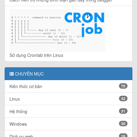
Sử dụng Crontab trên Linux
CHUYÊN MỤC
Kiến thức cơ bản
70
Linux
42
Hệ thống
31
Windows
30
Dịch vụ web
16