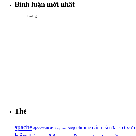
Bình luận mới nhất
Loading...
Thẻ
apache
cơ sở 
cách cài đặt
chrome
asp
blog
application
asp.net