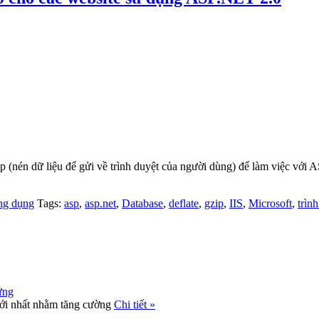
ip (nén dữ liệu để gửi về trình duyệt của người dùng) để làm việc vớ
g dụng
Tags:
asp
,
asp.net
,
Database
,
deflate
,
gzip
,
IIS
,
Microsoft
,
trìn
ứng
 mới nhất nhằm tăng cường
Chi tiết »