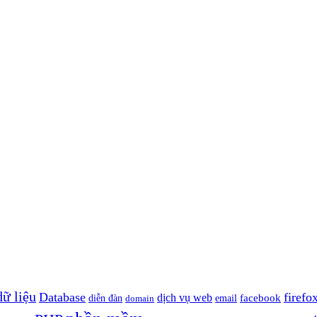
dữ liệu
Database
firefo
dịch vụ web
facebook
diễn đàn
domain
email