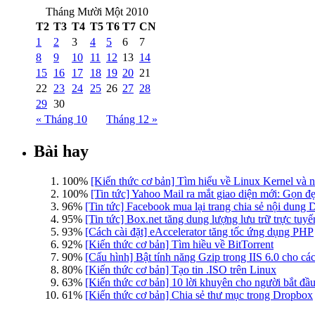
Tháng Mười Một 2010
T2
T3
T4
T5
T6
T7
CN
1
2
3
4
5
6
7
8
9
10
11
12
13
14
15
16
17
18
19
20
21
22
23
24
25
26
27
28
29
30
« Tháng 10
Tháng 12 »
Bài hay
100%
[Kiến thức cơ bản] Tìm hiểu về Linux Kernel và
100%
[Tin tức] Yahoo Mail ra mắt giao diện mới: Gọn đẹ
96%
[Tin tức] Facebook mua lại trang chia sẻ nội dung 
95%
[Tin tức] Box.net tăng dung lượng lưu trữ trực tuy
93%
[Cách cài đặt] eAccelerator tăng tốc ứng dụng PHP
92%
[Kiến thức cơ bản] Tìm hiều về BitTorrent
90%
[Cấu hình] Bật tính năng Gzip trong IIS 6.0 cho c
80%
[Kiến thức cơ bản] Tạo tin .ISO trên Linux
63%
[Kiến thức cơ bản] 10 lời khuyên cho người bắt đ
61%
[Kiến thức cơ bản] Chia sẻ thư mục trong Dropbox