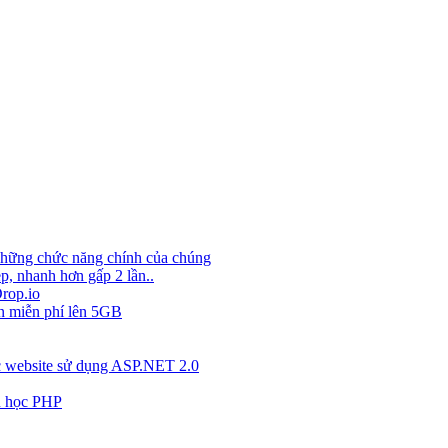
 những chức năng chính của chúng
p, nhanh hơn gấp 2 lần..
Drop.io
ến miễn phí lên 5GB
ác website sử dụng ASP.NET 2.0
ầu học PHP