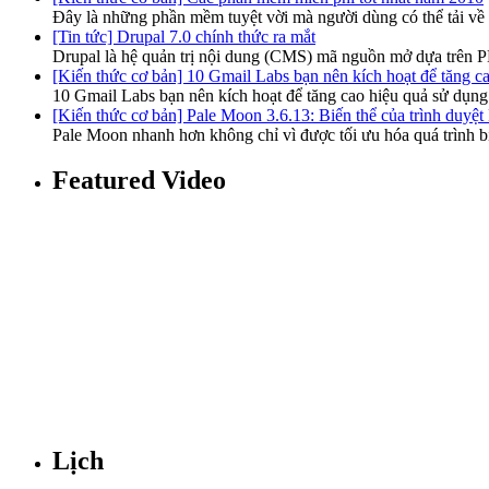
Đây là những phần mềm tuyệt vời mà người dùng có thể tải về
[Tin tức] Drupal 7.0 chính thức ra mắt
Drupal là hệ quản trị nội dung (CMS) mã nguồn mở dựa trên P
[Kiến thức cơ bản] 10 Gmail Labs bạn nên kích hoạt để tăng c
10 Gmail Labs bạn nên kích hoạt để tăng cao hiệu quả sử dụn
[Kiến thức cơ bản] Pale Moon 3.6.13: Biến thể của trình duy
Pale Moon nhanh hơn không chỉ vì được tối ưu hóa quá trình b
Featured Video
Lịch