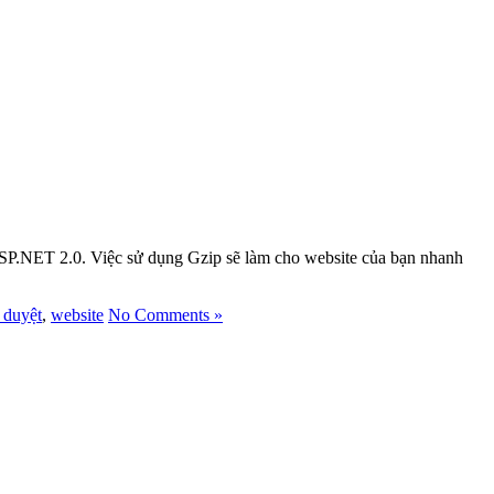
i ASP.NET 2.0. Việc sử dụng Gzip sẽ làm cho website của bạn nhanh
h duyệt
,
website
No Comments »