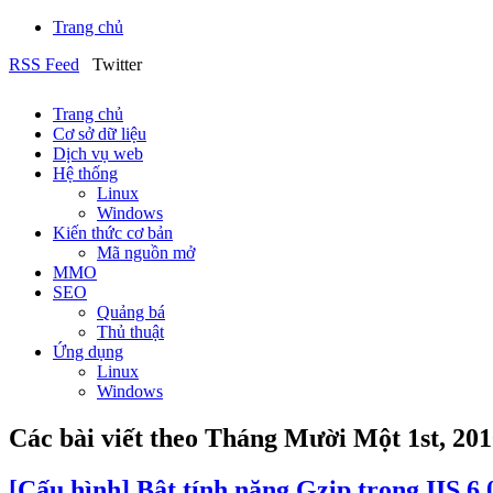
Trang chủ
RSS Feed
Twitter
Trang chủ
Cơ sở dữ liệu
Dịch vụ web
Hệ thống
Linux
Windows
Kiến thức cơ bản
Mã nguồn mở
MMO
SEO
Quảng bá
Thủ thuật
Ứng dụng
Linux
Windows
Các bài viết theo Tháng Mười Một 1st, 20
[Cấu hình] Bật tính năng Gzip trong IIS 6