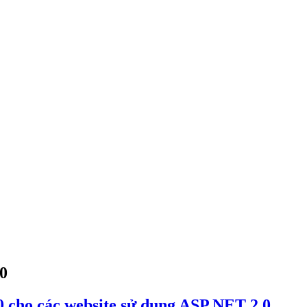
10
.0 cho các website sử dụng ASP.NET 2.0