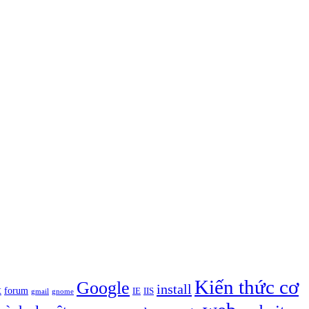
Kiến thức cơ
Google
install
x
forum
IE
IIS
gmail
gnome