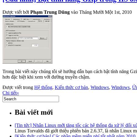
Được viết bởi
Phạm Trung Dũng
vào Tháng Mười Một 1st, 2010
Trong bài viết này chúng tôi sẽ hướng dẫn bạn cách bật tính năng Gz
hơn đặc biệt khi xem với đường truyền chậm.
Được viết trong
Hệ thống
,
Kiến thức cơ bản
,
Windows
,
Windows
,
Ứn
Chi tiết»
Bài viết mới
[Tin tức] Nhân Linux mới tăng tốc các hệ thống đa xử lý đối x
Linus Torvalds đã giới thiệu phiên bản 2.6.37, là nhân Linux
[Kiến thức cơ bản] Các phần mềm miễn phí tốt nhất năm 2010