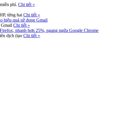
 miễn phí.
Chi tiết »
HP, từng hai
Chi tiết »
ao hiệu quả sử dụng Gmail
g Gmail
Chi tiết »
ệt Firefox, nhanh hơn 25%, ngang ngửa Google Chrome
iên dịch (tạo
Chi tiết »