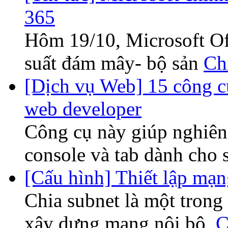
365
Hôm 19/10, Microsoft Off
suất đám mây- bộ sản
Chi
[Dịch vụ Web] 15 công c
web developer
Công cụ này giúp nghiên
console và tab dành cho 
[Cấu hình] Thiết lập mạ
Chia subnet là một trong
xây dựng mạng nội bộ,
C