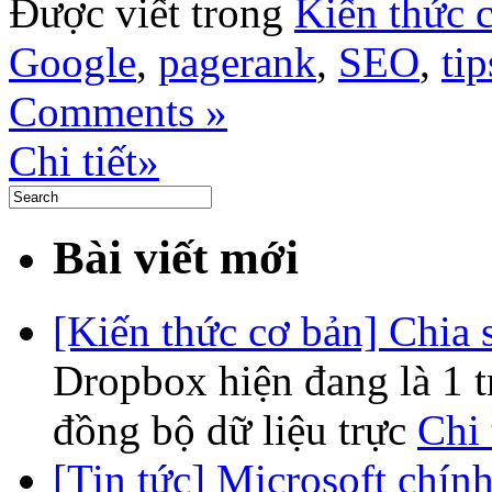
Được viết trong
Kiến thức 
Google
,
pagerank
,
SEO
,
tip
Comments »
Chi tiết»
Bài viết mới
[Kiến thức cơ bản] Chia
Dropbox hiện đang là 1 
đồng bộ dữ liệu trực
Chi 
[Tin tức] Microsoft chính