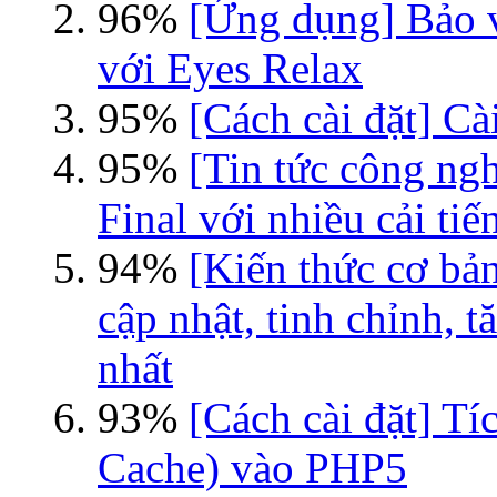
96%
[Ứng dụng] Bảo v
với Eyes Relax
95%
[Cách cài đặt] Cà
95%
[Tin tức công ng
Final với nhiều cải tiế
94%
[Kiến thức cơ bản]
cập nhật, tinh chỉnh, t
nhất
93%
[Cách cài đặt] T
Cache) vào PHP5