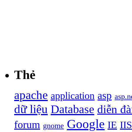
Thẻ
apache
asp
application
asp.n
dữ liệu
Database
diễn đ
Google
forum
IE
IIS
gnome