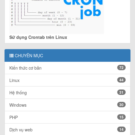
Sử dụng Crontab trên Linux
CHUYÊN MỤC
Kiến thức cơ bản
72
Linux
44
Hệ thống
31
Windows
30
PHP
15
Dịch vụ web
14