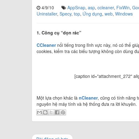
4/9/10
AppSnap
,
asp
,
ccleaner
,
FixWin
,
Go
Uninstaller
,
Specy
,
top
,
Ứng dụng
,
web
,
Windows
1. Công cụ “dọn rác”
CCleaner
nổi tiếng trong lĩnh vực này, nó có thể g
cookies, kiểm tra các biểu tượng không còn dùng đư
[caption id="attachment_272" ali
Một lựa chọn khác là
nCleaner
, cũng có tính năng tư
nguyên hệ máy tính và hệ thống đưa ra lời khuyên.