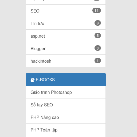
SEO
11
Tin tức
8
asp.net
5
Blogger
3
hackintosh
1
E-BOOKS
Giáo trình Photoshop
Sổ tay SEO
PHP Nâng cao
PHP Toàn tập