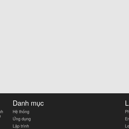
Danh mục
L
nh
Hệ thống
Ph
n
Ứng dụng
En
Lập trình
Le