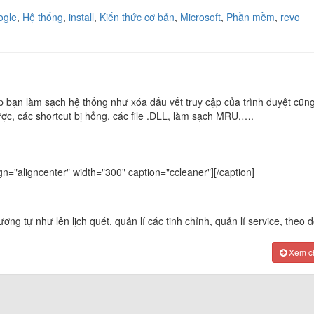
ogle
,
Hệ thống
,
install
,
Kiến thức cơ bản
,
Microsoft
,
Phần mềm
,
revo
iúp bạn làm sạch hệ thống như xóa dấu vết truy cập của trình duyệt cũn
ợc, các shortcut bị hỏng, các file .DLL, làm sạch MRU,….
gn="aligncenter" width="300" caption="ccleaner"]
[/caption]
ơng tự như lên lịch quét, quản lí các tinh chỉnh, quản lí service, theo dõ
Xem chi