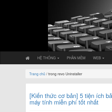
HỆ THỐNG
PHẦN MỀM
WEB
Trang chủ
/ trong revo Uninstaller
[Kiến thức cơ bản] 5 tiện ích bả
máy tính miễn phí tốt nhất