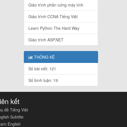
Giáo trình phần cứng máy tính
Giáo trình CCNA Tiếng Việt
Learn Python The Hard Way
Giáo trình ASP.NET
THỐNG KÊ
Số bài viết: 121
Số bình luận: 19
iên kết
ụ đề Tiếng Việt
glish Subtitle
arn English