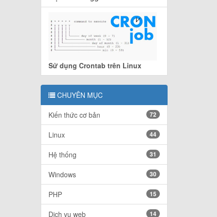
Sử dụng Crontab trên Linux
CHUYÊN MỤC
Kiến thức cơ bản
72
Linux
44
Hệ thống
31
Windows
30
PHP
15
Dịch vụ web
14