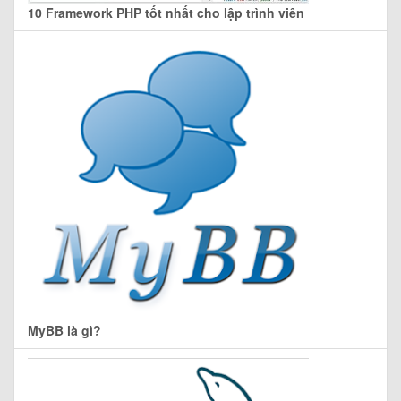
10 Framework PHP tốt nhất cho lập trình viên
MyBB là gì?