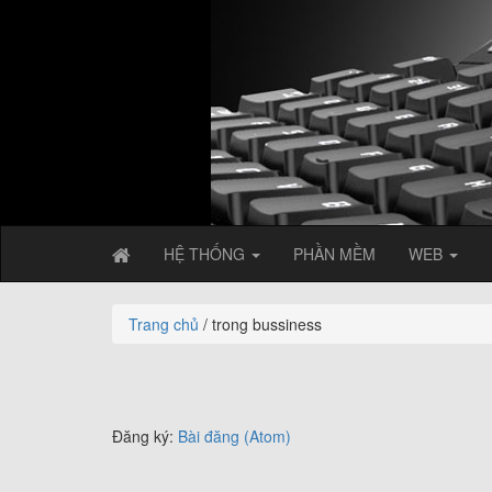
HỆ THỐNG
PHẦN MỀM
WEB
Trang chủ
/ trong bussiness
Đăng ký:
Bài đăng (Atom)