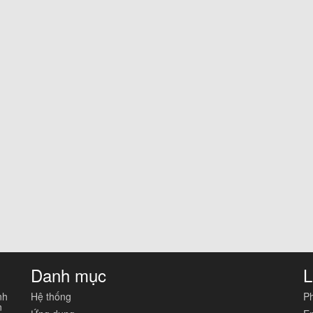
Danh mục
L
nh
Hệ thống
Ph
n