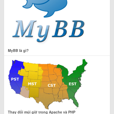
MyBB là gì?
Thay đổi múi giờ trong Apache và PHP