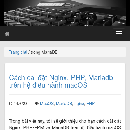
T
o
g
g
Trang chủ
/ trong MariaDB
l
e
n
a
Cách cài đặt Nginx, PHP, Mariadb
v
trên hệ điều hành macOS
i
g
a
14/6/23
MacOS
,
MariaDB
,
nginx
,
PHP
t
i
o
n
Trong bài viết này, tôi sẽ giới thiệu cho bạn cách cài đặt
Nginx, PHP-FPM và MariaDB trên hệ điều hành macOS