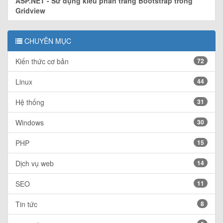
ASP.NET - Sử dụng kiểu phân trang Bootstrap trong
Gridview
CHUYÊN MỤC
Kiến thức cơ bản
72
Linux
44
Hệ thống
31
Windows
30
PHP
15
Dịch vụ web
14
SEO
11
Tin tức
8