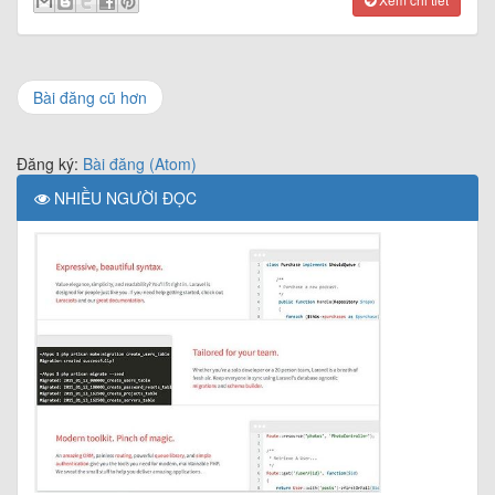
Bài đăng cũ hơn
Đăng ký:
Bài đăng (Atom)
NHIỀU NGƯỜI ĐỌC