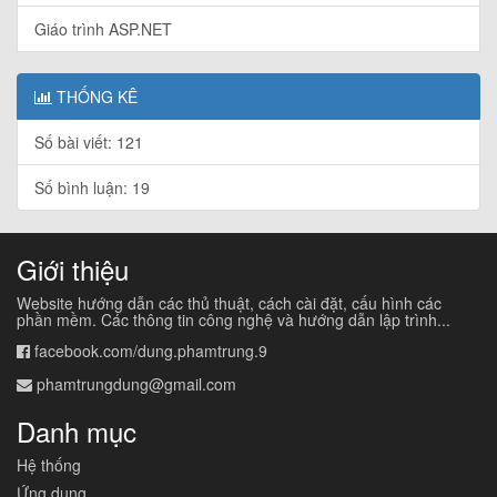
Giáo trình ASP.NET
THỐNG KÊ
Số bài viết: 121
Số bình luận: 19
Giới thiệu
Website hướng dẫn các thủ thuật, cách cài đặt, cấu hình các
phần mềm. Các thông tin công nghệ và hướng dẫn lập trình...
facebook.com/dung.phamtrung.9
phamtrungdung@gmail.com
Danh mục
Hệ thống
Ứng dụng