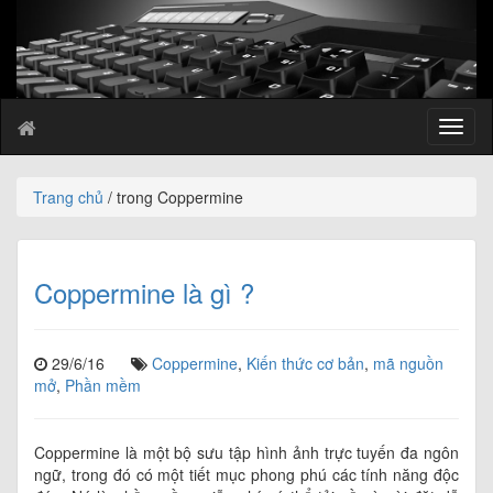
T
o
g
g
Trang chủ
/ trong Coppermine
l
e
n
a
Coppermine là gì ?
v
i
g
29/6/16
Coppermine
,
Kiến thức cơ bản
,
mã nguồn
a
mở
,
Phần mềm
t
i
o
Coppermine là một bộ sưu tập hình ảnh trực tuyến đa ngôn
n
ngữ, trong đó có một tiết mục phong phú các tính năng độc