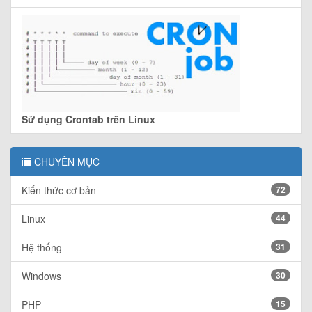
Sử dụng Crontab trên Linux
CHUYÊN MỤC
Kiến thức cơ bản
72
Linux
44
Hệ thống
31
Windows
30
PHP
15