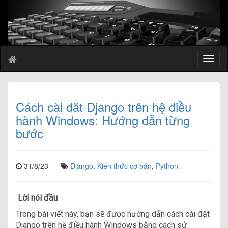
T
o
g
g
l
Cách cài đăt Django trên hệ điều
e
hành Windows: Hướng dẫn từng
n
bước
a
v
i
g
31/8/23
Django
,
Kiến thức cơ bản
,
Python
a
t
i
Lời nói đầu
o
n
Trong bài viết này, bạn sẽ được hướng dẫn cách cài đặt
Django trên hệ điều hành Windows bằng cách sử