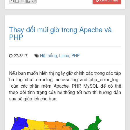
Thay đổi múi giờ trong Apache và
PHP
27/3/17
Hệ thống
,
Linux
,
PHP
N
ếu bạn muốn hiển thị ngày giờ chính xác trong các tập
tin log như:
error.log, access.log and php_error_log
...
c
ủa các phần mềm Apache, PHP, MySQL để có thể
theo dõi tình trạng của hệ thống tốt hơn thì hướng dẫn
sau sẽ giúp ích cho bạn: