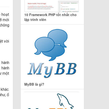
10 Framework PHP tốt nhất cho
ẽ hoạt
lập trình viên
 8 mới
 không
ệt vời
u hành
u hành
hư một
MyBB là gì?
khác.
như, ổ