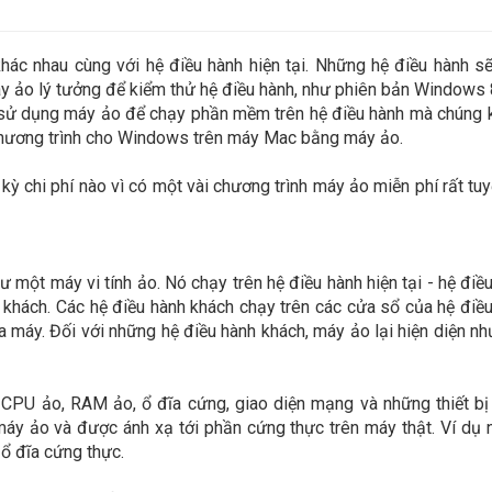
ác nhau cùng với hệ điều hành hiện tại. Những hệ điều hành s
áy ảo lý tưởng để kiểm thử hệ điều hành, như phiên bản Windows
hể sử dụng máy ảo để chạy phần mềm trên hệ điều hành mà chúng
 chương trình cho Windows trên máy Mac bằng máy ảo.
kỳ chi phí nào vì có một vài chương trình máy ảo miễn phí rất tuy
 một máy vi tính ảo. Nó chạy trên hệ điều hành hiện tại - hệ điề
 khách. Các hệ điều hành khách chạy trên các cửa sổ của hệ điề
a máy. Đối với những hệ điều hành khách, máy ảo lại hiện diện n
PU ảo, RAM ảo, ổ đĩa cứng, giao diện mạng và những thiết bị 
áy ảo và được ánh xạ tới phần cứng thực trên máy thật. Ví dụ 
 ổ đĩa cứng thực.