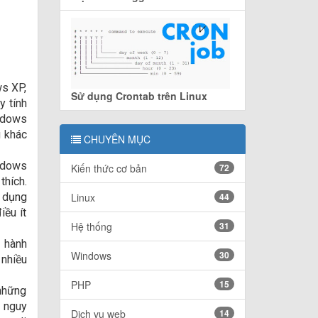
ws XP,
Sử dụng Crontab trên Linux
y tính
indows
g khác
CHUYÊN MỤC
ndows
Kiến thức cơ bản
72
thích.
g dụng
Linux
44
ều ít
Hệ thống
31
u hành
Windows
30
 nhiều
PHP
15
 những
g nguy
Dịch vụ web
14