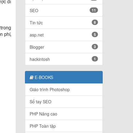
ược di
SEO
11
Tin tức
8
trong
n phí,
asp.net
5
Blogger
3
hackintosh
1
E-BOOKS
Giáo trình Photoshop
Sổ tay SEO
PHP Nâng cao
PHP Toàn tập