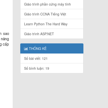
Giáo trình phần cứng máy tính
Giáo trình CCNA Tiếng Việt
Learn Python The Hard Way
n sao
Giáo trình ASP.NET
g nâng
ng cấp
THỐNG KÊ
Số bài viết: 121
Số bình luận: 19