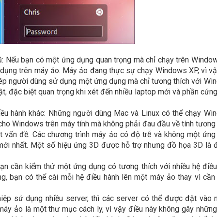
: Nếu bạn có một ứng dụng quan trọng mà chỉ chạy trên Windo
 dụng trên máy ảo. Máy ảo đang thực sự chạy Windows XP, vì vậ
phép người dùng sử dụng một ứng dụng mà chỉ tương thích với W
, đặc biệt quan trọng khi xét đến nhiều laptop mới và phần cứn
iều hành khác: Những người dùng Mac và Linux có thể chạy Wi
o Windows trên máy tính mà không phải đau đầu về tính tương 
một vấn đề. Các chương trình máy ảo có độ trễ và không một ứn
i nhất. Một số hiệu ứng 3D được hỗ trợ nhưng đồ họa 3D là đi
ạn cần kiểm thử một ứng dụng có tương thích với nhiều hệ điề
, bạn có thể cài mỗi hệ điều hành lên một máy ảo thay vì cần
iệp sử dụng nhiều server, thì các server có thể được đặt vào
máy ảo là một thư mục cách ly, vì vậy điều này không gây nhữn