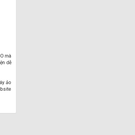
ISO mà
iện dễ
máy ảo
bsite