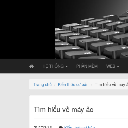
HỆ THỐNG
PHẦN MỀM
WEB
Trang chủ
Kiến thức cơ bản
Tìm hiểu về máy 
Tìm hiểu về máy ảo
27/3/16
Kiến thức cơ bản