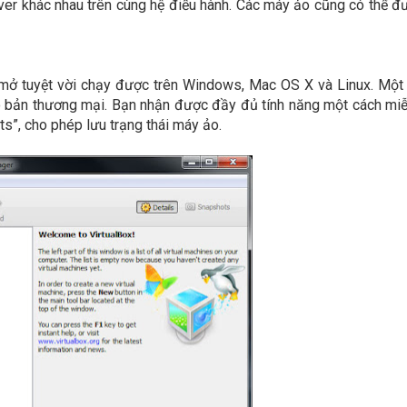
rver khác nhau trên cùng hệ điều hành. Các máy ảo cũng có thể đ
ở tuyệt vời chạy được trên Windows, Mac OS X và Linux. Một 
có bản thương mại. Bạn nhận được đầy đủ tính năng một cách miễ
s”, cho phép lưu trạng thái máy ảo.