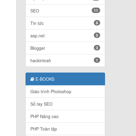
SEO
11
Tin tức
8
asp.net
5
Blogger
3
hackintosh
1
E-BOOKS
Giáo trình Photoshop
Sổ tay SEO
PHP Nâng cao
PHP Toàn tập