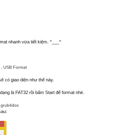
rmat nhanh vừa tiết kiệm. ^___^
 .
USB Format
ẽ có giao diện như thế này.
ạng là FAT32 rồi bấm Start để format nhé.
.
grub4dos
sau: