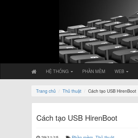
HỆ THỐNG
PHẦN MỀM
WEB
Trang chủ
Thủ thuật
Cách tạo USB HirenBoot
Cách tạo USB HirenBoot
29/11/15
Phần mềm
,
Thủ thuật