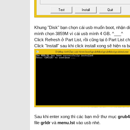
Khung "Disk" bạn chọn cái usb muốn boot, nhận d
mình chọn 3859M vì cái usb mình 4 GB. ^___^
Click Refresh ở Part List, rồi cũng tại ô Part List
Click "Install" sau khi click install xong sẽ hiện r
Sau khi enter xong thì các bạn mở thư mục
grub
file
grldr
và
menu.lst
vào usb nhé.