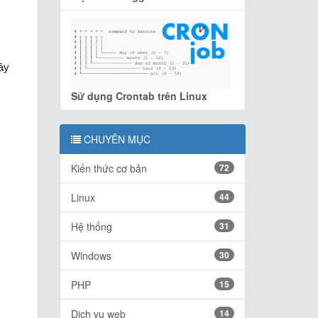
ây
Sử dụng Crontab trên Linux
CHUYÊN MỤC
Kiến thức cơ bản
72
Linux
44
Hệ thống
31
Windows
30
PHP
15
Dịch vụ web
14