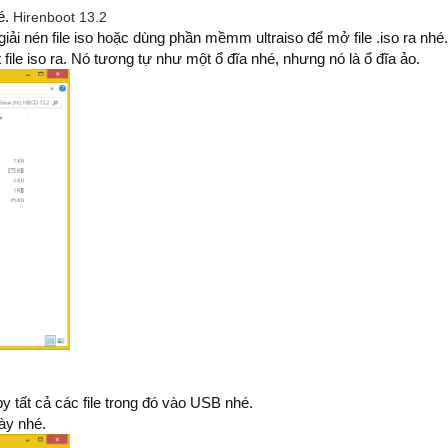
é.
Hirenboot 13.2
ải nén file iso hoặc dùng phần mềmm ultraiso để mở file .iso ra nhé.
le iso ra. Nó tương tự như một ổ đĩa nhé, nhưng nó là ổ đĩa ảo.
opy tất cả các file trong đó vào USB nhé.
ày nhé.