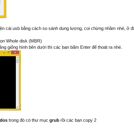
iện cái usb bằng cách so sánh dung lượng, coi chừng nhầm nhé, ở đ
 chọn Whole disk (MBR)
a bảng giống hình bên dưới thì các bạn bấm Enter để thoát ra nhé.
4dos
trong đó có thư mục
grub
rồi các bạn copy 2