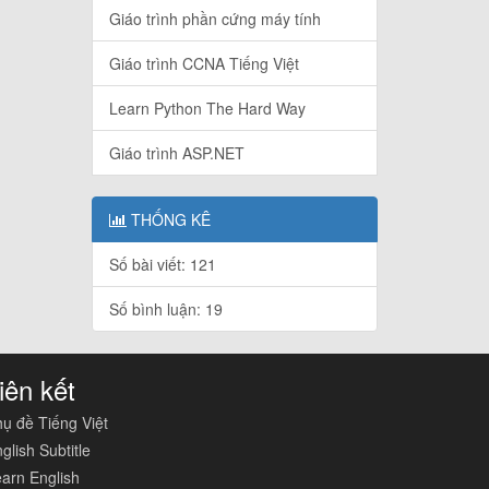
Giáo trình phần cứng máy tính
Giáo trình CCNA Tiếng Việt
Learn Python The Hard Way
Giáo trình ASP.NET
THỐNG KÊ
Số bài viết: 121
Số bình luận: 19
iên kết
ụ đề Tiếng Việt
glish Subtitle
arn English