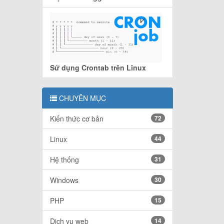
Sử dụng Crontab trên Linux
CHUYÊN MỤC
Kiến thức cơ bản
72
Linux
44
Hệ thống
31
Windows
30
PHP
15
Dịch vụ web
14