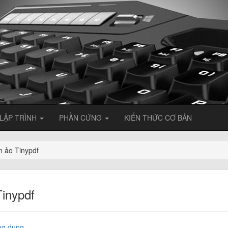
LẬP TRÌNH
PHẦN CỨNG
KIẾN THỨC CƠ BẢN
n ảo Tinypdf
Tinypdf
ng dụng