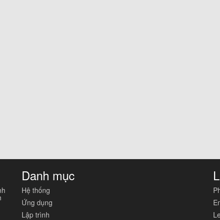
Danh mục
L
nh
Hệ thống
Ph
n
Ứng dụng
En
Lập trình
Le