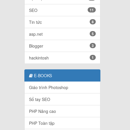
SEO
11
Tin tức
8
asp.net
5
Blogger
3
hackintosh
1
E-BOOKS
Giáo trình Photoshop
Sổ tay SEO
PHP Nâng cao
PHP Toàn tập