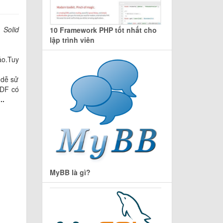
:
Solid
10 Framework PHP tốt nhất cho
lập trình viên
ảo.Tuy
 dễ sử
PDF có
..
MyBB là gì?