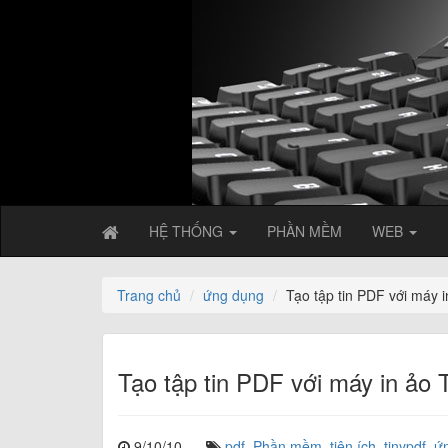
HỆ THỐNG
PHẦN MỀM
WEB
Trang chủ
ứng dụng
Tạo tập tin PDF với máy i
Tạo tập tin PDF với máy in ảo 
9/10/10
pdf
,
Phần mềm
,
tiện ích
,
tinypdf
,
ứ