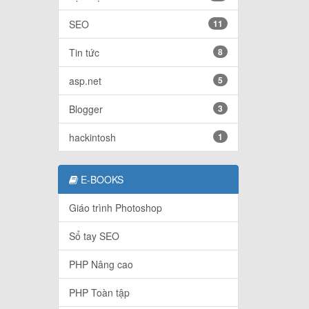
SEO
11
Tin tức
8
asp.net
5
Blogger
3
hackintosh
1
E-BOOKS
Giáo trình Photoshop
Sổ tay SEO
PHP Nâng cao
PHP Toàn tập