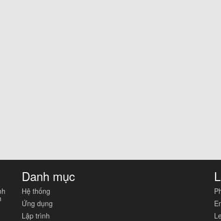
Danh mục
L
nh
Hệ thống
Ph
n
Ứng dụng
En
Lập trình
Le