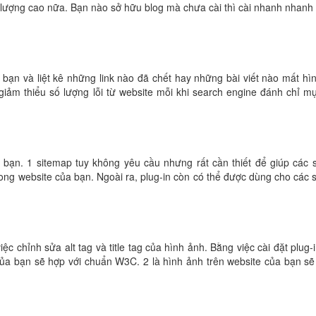
t lượng cao nữa. Bạn nào sở hữu blog mà chưa cài thì cài nhanh nhanh
a bạn và liệt kê những link nào đã chết hay những bài viết nào mất hì
úp giảm thiểu số lượng lỗi từ website mỗi khi search engine đánh chỉ m
bạn. 1 sitemap tuy không yêu cầu nhưng rất cần thiết để giúp các 
ong website của bạn. Ngoài ra, plug-in còn có thể được dùng cho các 
c chỉnh sửa alt tag và title tag của hình ảnh. Bằng việc cài đặt plug-i
 của bạn sẽ hợp với chuẩn W3C. 2 là hình ảnh trên website của bạn sẽ