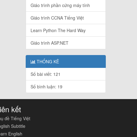
Giáo trình phần cứng máy tính
Giáo trình CCNA Tiếng Việt
Learn Python The Hard Way
Giáo trình ASP.NET
THỐNG KÊ
Số bài viết: 121
Số bình luận: 19
iên kết
ụ đề Tiếng Việt
glish Subtitle
arn English