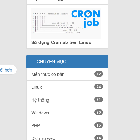
Sử dụng Crontab trên Linux
CHUYÊN MỤC
ới hơn
Kiến thức cơ bản
72
Linux
44
Hệ thống
31
Windows
30
PHP
15
Dịch vụ web
14