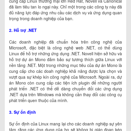
cung cấp Linux thương mại lớn Red Hat, Novell và Canonical
đã làm tiêu tan lo ngại này. Chỉ một trong các công ty này đã
đủ năng lực đáp ứng nhu cầu các dịch vụ và ứng dụng quan
trọng trong doanh nghiệp của bạn.
2. Hỗ trợ .NET
Các doanh nghiệp đã chuẩn hóa trên công nghệ của
Microsoft, đặc biệt là công nghệ web .NET, có thể dùng
Linux để hỗ trợ những ứng dụng .NET. Novell hiện sở hữu và
hỗ trợ dự án Mono đảm bảo sự tương thích giữa Linux với
nền tảng .NET. Một trong những mục tiêu của dự án Mono là
cung cấp cho các doah nghiệp khả năng được lựa chọn và
vượt qua sự khép kín công nghệ của Microsoft. Ngoài ra, dự
án Mono còn cung cấp các tiện ích plugin để những người
phát triển .NET có thể dễ dàng chuyển đổi các ứng dụng
.NET dựa trên Windows mà không cần thay đổi các công cụ
phát triển quen thuộc của mình.
3. Sự ổn định
Sự ổn định của Linux mang lại cho các doanh nghiệp sự yên
tâm rằng các ứng dụng của họ sẽ không bị gián đoạn kéo