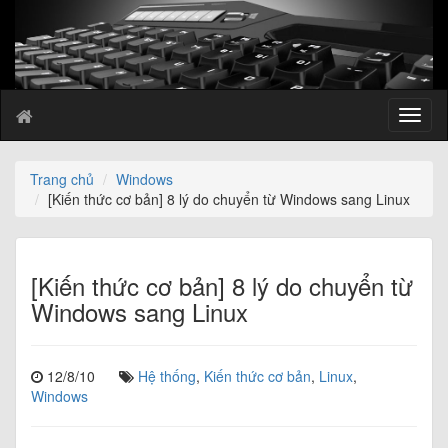
T
o
g
g
Trang chủ
Windows
l
[Kiến thức cơ bản] 8 lý do chuyển từ Windows sang Linux
e
n
a
v
[Kiến thức cơ bản] 8 lý do chuyển từ
i
Windows sang Linux
g
a
t
12/8/10
Hệ thống
,
Kiến thức cơ bản
,
Linux
,
i
Windows
o
n