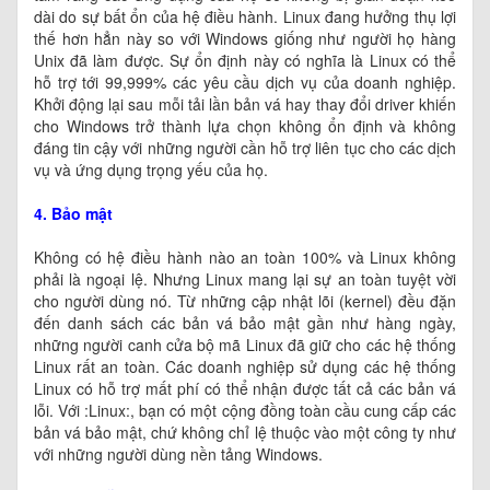
dài do sự bất ổn của hệ điều hành. Linux đang hưởng thụ lợi
thế hơn hẳn này so với Windows giống như người họ hàng
Unix đã làm được. Sự ổn định này có nghĩa là Linux có thể
hỗ trợ tới 99,999% các yêu cầu dịch vụ của doanh nghiệp.
Khởi động lại sau mỗi tải lần bản vá hay thay đổi driver khiến
cho Windows trở thành lựa chọn không ổn định và không
đáng tin cậy với những người cần hỗ trợ liên tục cho các dịch
vụ và ứng dụng trọng yếu của họ.
4. Bảo mật
Không có hệ điều hành nào an toàn 100% và Linux không
phải là ngoại lệ. Nhưng Linux mang lại sự an toàn tuyệt vời
cho người dùng nó. Từ những cập nhật lõi (kernel) đều đặn
đến danh sách các bản vá bảo mật gần như hàng ngày,
những người canh cửa bộ mã Linux đã giữ cho các hệ thống
Linux rất an toàn. Các doanh nghiệp sử dụng các hệ thống
Linux có hỗ trợ mất phí có thể nhận được tất cả các bản vá
lỗi. Với :Linux:, bạn có một cộng đồng toàn cầu cung cấp các
bản vá bảo mật, chứ không chỉ lệ thuộc vào một công ty như
với những người dùng nền tảng Windows.