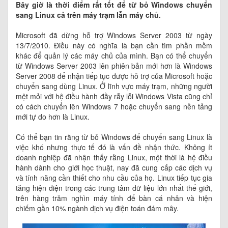
Bây giờ là thời điểm rất tốt để từ bỏ Windows chuyển
sang Linux cả trên máy trạm lẫn máy chủ.
Microsoft đã dừng hỗ trợ Windows Server 2003 từ ngày
13/7/2010. Điều này có nghĩa là bạn cần tìm phần mềm
khác để quản lý các máy chủ của mình. Bạn có thể chuyển
từ Windows Server 2003 lên phiên bản mới hơn là Windows
Server 2008 để nhận tiếp tục được hỗ trợ của Microsoft hoặc
chuyển sang dùng Linux. Ở lĩnh vực máy trạm, những người
mệt mỏi với hệ điều hành đầy rẫy lỗi Windows Vista cũng chỉ
có cách chuyển lên Windows 7 hoặc chuyển sang nền tảng
mới tự do hơn là Linux.
Có thể bạn tin rằng từ bỏ Windows để chuyển sang Linux là
việc khó nhưng thực tế đó là vấn đề nhận thức. Không ít
doanh nghiệp đã nhận thấy rằng Linux, một thời là hệ điều
hành dành cho giới học thuật, nay đã cung cấp các dịch vụ
và tính năng cần thiết cho nhu cầu của họ. Linux tiếp tục gia
tăng hiện diện trong các trung tâm dữ liệu lớn nhất thế giới,
trên hàng trăm nghìn máy tính để bàn cá nhân và hiện
chiếm gần 10% ngành dịch vụ điện toán đám mây.