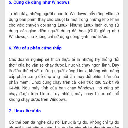
5. Cũng dễ dùng như Windows
Trước đây, những người quản trị Windows thấy rằng việc sử
dụng bàn phím thay cho chuột là một trong những khó khăn
cho việc chuyển đổi sang Linux. Nhưng Linux hiện cũng sử
dụng các giao diện người dùng đồ họa (GUI) giống như
Windows, chứ không chỉ sử dụng dòng lệnh như trước.
6. Yêu cầu phần cứng thấp
Các doanh nghiệp sẽ thích thực tế là những hệ thống “lỗi
thời” của họ vẫn sẽ chạy được Linux và chạy ngon lành. Đây
là điều thú vị với những người dùng Linux, không cần nâng
cấp phần cứng để đáp ứng mỗi lần thay đổi phiên bản của
phần mềm. Linux cũng chạy trên cả kiến trúc x86 32-bit và
64-bit. Nếu máy tính của bạn chạy Windows, nó cũng sẽ
chạy được trên Linux. Tuy nhiên, máy chạy Linux có thể
không chạy được trên Windows.
7. Linux là tự do
Có thể bạn đã nghe câu nói Linux là tự do. Không chỉ tự do
và miễn phí bản quyền, Linux còn cho phép doanh nghiệp