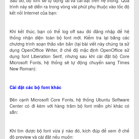
Sau đó, bộ font sẽ tự động tải và cài đặt trên hệ thống. Quá
trình này sẽ diễn ra trong vòng vài phút phụ thuộc vào tốc độ
kết nối Internet của bạn:
Khi kết thúc, bạn có thể log off sau đó đăng nhập để hệ
thống nhận diện toàn bộ font mới. Kiểm tra lại bằng các
chương trình soạn thảo văn bản (tại bài viết này chúng ta sử
dụng OpenOffice Writer, ở chế độ mặc định OpenOffice sử
dụng font Liberation Serif, nhưng sau khi cài đặt bộ Core
Microsoft Fonts, hệ thống sẽ tự động chuyển sang Times
New Roman):
Cài đặt các bộ font khác
Bên cạnh Microsoft Core Fonts, hệ thống Ubuntu Software
Center có đi kèm với hàng trăm bộ font miễn phí khác có
sẵn:
Khi tìm được bộ font vừa ý nào đó, kích đúp để xem ở chế
độ preview và cài đặt nếu muốn: