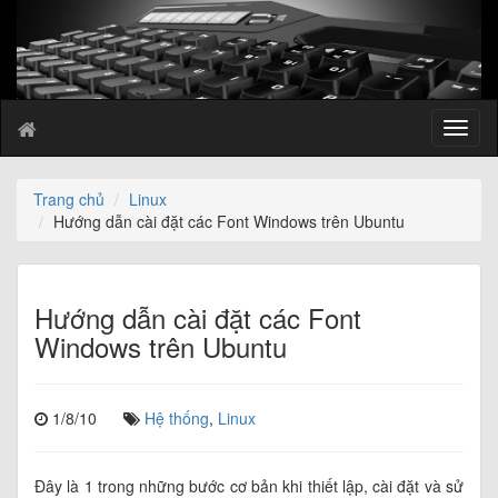
T
o
g
g
Trang chủ
Linux
l
Hướng dẫn cài đặt các Font Windows trên Ubuntu
e
n
a
v
Hướng dẫn cài đặt các Font
i
Windows trên Ubuntu
g
a
t
1/8/10
Hệ thống
,
Linux
i
o
n
Đây là 1 trong những bước cơ bản khi thiết lập, cài đặt và sử