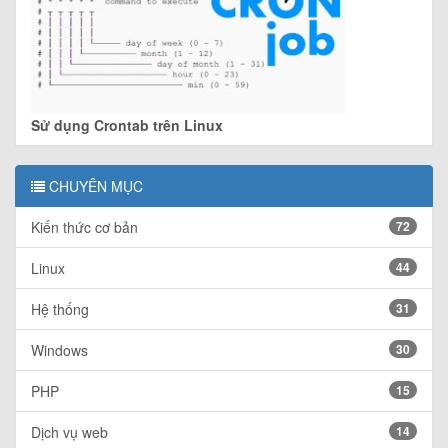
Sử dụng Crontab trên Linux
CHUYÊN MỤC
Kiến thức cơ bản
72
Linux
44
Hệ thống
31
Windows
30
PHP
15
Dịch vụ web
14