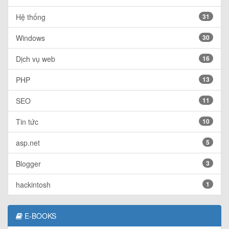
Hệ thống
31
Windows
30
Dịch vụ web
16
PHP
13
SEO
11
Tin tức
10
asp.net
5
Blogger
3
hackintosh
1
E-BOOKS