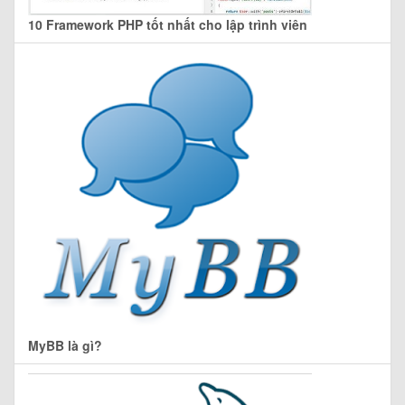
10 Framework PHP tốt nhất cho lập trình viên
MyBB là gì?