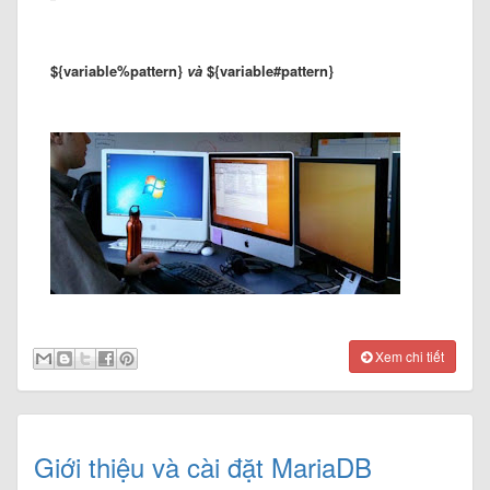
${variable%pattern}
và
${variable#pattern}
Xem chi tiết
Giới thiệu và cài đặt MariaDB