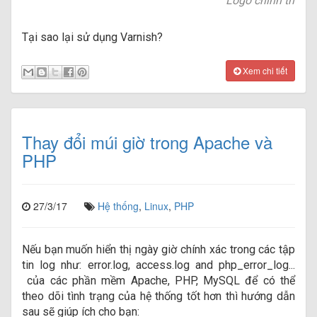
Logo chính thức c
Tại sao lại sử dụng Varnish?
Xem chi tiết
Thay đổi múi giờ trong Apache và
PHP
27/3/17
Hệ thống
,
Linux
,
PHP
N
ếu bạn muốn hiển thị ngày giờ chính xác trong các tập
tin log như:
error.log, access.log and php_error_log
...
c
ủa các phần mềm Apache, PHP, MySQL để có thể
theo dõi tình trạng của hệ thống tốt hơn thì hướng dẫn
sau sẽ giúp ích cho bạn: