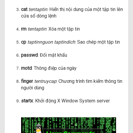
cat
tentaptin
: Hiển thị nội dung của một tập tin lên
cửa sổ dòng lệnh
rm
tentaptin
: Xóa một tập tin
cp
taptinnguon taptindich
: Sao chép một tập tin
passwd
: Đổi mật khẩu
motd
: Thông điệp của ngày
finger
tentruycap
: Chương trình tìm kiếm thông tin
người dùng
startx
: Khởi động X Window System server