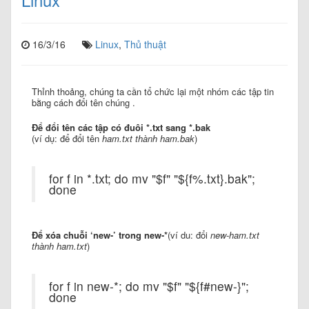
16/3/16
Linux
,
Thủ thuật
Thỉnh thoảng, chúng ta cần tổ chức lại một nhóm các tập tin
bằng cách đổi tên chúng .
Để đổi tên các tập có đuôi *.txt sang *.bak
(ví dụ: để đổi tên
ham.txt thành
ham.bak
)
for f in *.txt; do mv "$f" "${f%.txt}.bak";
done
Để xóa chuỗi ‘new-’ trong new-*
(ví du: đổi
new-ham.txt
thành ham.txt
)
for f in new-*; do mv "$f" "${f#new-}";
done