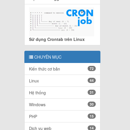
Sử dụng Crontab trên Linux
CHUYÊN MỤC
Kiến thức cơ bản
72
Linux
44
Hệ thống
31
Windows
30
PHP
15
Dịch vụ web
14