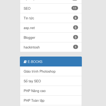
SEO
11
Tin tức
8
asp.net
5
Blogger
3
hackintosh
1
E-BOOKS
Giáo trình Photoshop
Sổ tay SEO
PHP Nâng cao
PHP Toàn tập