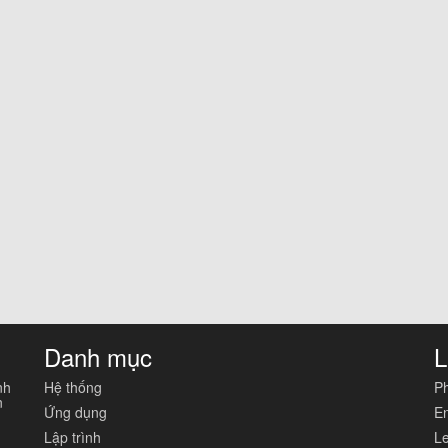
Danh mục
L
nh
Hệ thống
Ph
n
Ứng dụng
En
Lập trình
Le