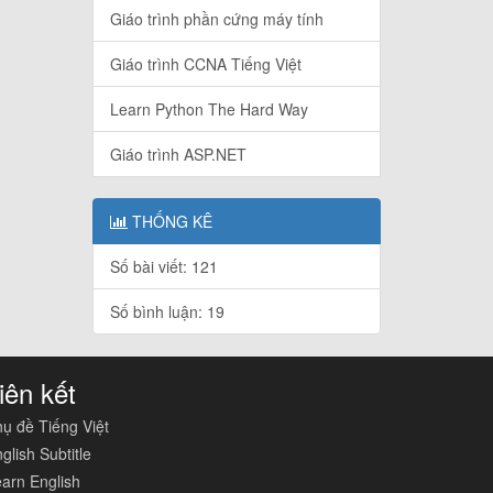
Giáo trình phần cứng máy tính
Giáo trình CCNA Tiếng Việt
Learn Python The Hard Way
Giáo trình ASP.NET
THỐNG KÊ
Số bài viết: 121
Số bình luận: 19
iên kết
ụ đề Tiếng Việt
glish Subtitle
arn English