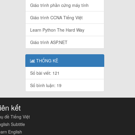
Giáo trình phần cứng máy tính
Giáo trình CCNA Tiếng Việt
Learn Python The Hard Way
Giáo trình ASP.NET
THỐNG KÊ
Số bài viết: 121
Số bình luận: 19
iên kết
ụ đề Tiếng Việt
glish Subtitle
arn English