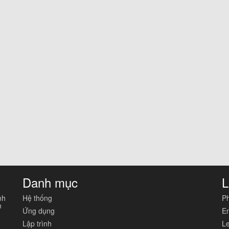
Danh mục
L
nh
Hệ thống
Ph
n
Ứng dụng
En
Lập trình
Le