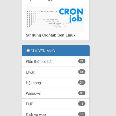
Sử dụng Crontab trên Linux
CHUYÊN MỤC
Kiến thức cơ bản
72
Linux
44
Hệ thống
31
Windows
30
PHP
15
Dịch vụ web
14