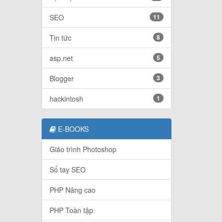
SEO
11
Tin tức
8
asp.net
5
Blogger
3
hackintosh
1
E-BOOKS
Giáo trình Photoshop
Sổ tay SEO
PHP Nâng cao
PHP Toàn tập