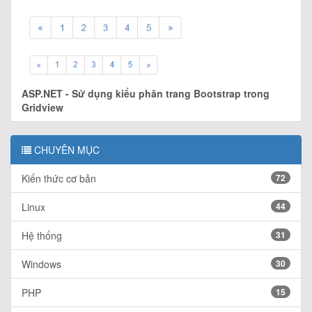
ASP.NET - Sử dụng kiểu phân trang Bootstrap trong
Gridview
CHUYÊN MỤC
Kiến thức cơ bản
72
Linux
44
Hệ thống
31
Windows
30
PHP
15