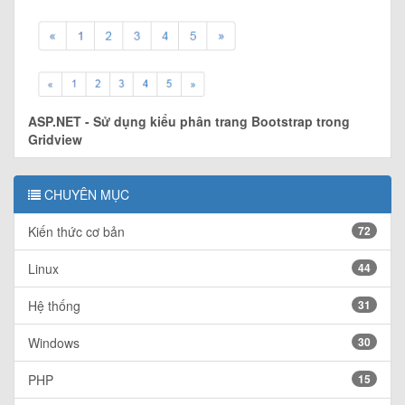
ASP.NET - Sử dụng kiểu phân trang Bootstrap trong
Gridview
CHUYÊN MỤC
Kiến thức cơ bản
72
Linux
44
Hệ thống
31
Windows
30
PHP
15