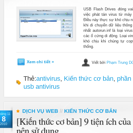
USB Flash Drives đóng vai
việc phát tán virus từ máy
Điều này thực sự khó chịu n
khi di chuyển dữ liệu thông 
nhất autorun.inf là loại vir
các ổ cứng di động. Loại vi
khó chịu khi chúng tự co
thống.
Xem chi tiết »
Viết bởi
Phạm Trung D
Thẻ:
antivirus
,
Kiến thức cơ bản
,
phần
usb antivirus
DỊCH VỤ WEB
//
KIẾN THỨC CƠ BẢN
háng 11
8
[Kiến thức cơ bản] 9 tiện ích củ
2010
nên sử dụng