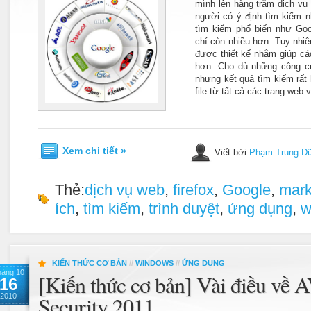
mình lên hàng trăm dịch vụ 
người có ý định tìm kiếm n
tìm kiếm phổ biến như Goo
chí còn nhiều hơn. Tuy nhi
được thiết kế nhằm giúp cá
hơn. Cho dù những công cụ
nhưng kết quả tìm kiếm rất 
file từ tất cả các trang web 
Xem chi tiết »
Viết bởi
Phạm Trung D
Thẻ:
dịch vụ web
,
firefox
,
Google
,
mark
ích
,
tìm kiếm
,
trình duyệt
,
ứng dụng
,
w
KIẾN THỨC CƠ BẢN
//
WINDOWS
//
ỨNG DỤNG
háng 10
[Kiến thức cơ bản] Vài điều về 
16
2010
Security 2011