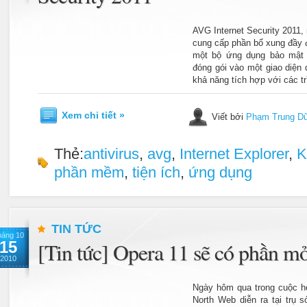
AVG Internet Security 2011,
cung cấp phần bổ xung đầy 
một bộ ứng dụng bảo mật 
đóng gói vào một giao diện
khả năng tích hợp với các tr
Xem chi tiết »
Viết bởi
Phạm Trung D
Thẻ:
antivirus
,
avg
,
Internet Explorer
,
K
phần mềm
,
tiện ích
,
ứng dụng
TIN TỨC
háng 10
15
[Tin tức] Opera 11 sẽ có phần m
2010
Ngày hôm qua trong cuộc h
North Web diễn ra tại trụ 