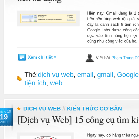
Hiện nay, Gmail đang là 1 
trên nền tảng web rộng rãi 
đây là danh sách 9 tiện íc
Google Labs được cộng đồn
dựa vào tính năng tiện lợi
cũng như công việc của họ.
Xem chi tiết »
Viết bởi
Phạm Trung D
Thẻ:
dịch vụ web
,
email
,
gmail
,
Google
tiện ích
,
web
DỊCH VỤ WEB
//
KIẾN THỨC CƠ BẢN
háng 10
19
[Dịch vụ Web] 15 công cụ tìm ki
2010
Ngày nay, có hàng triệu ngườ