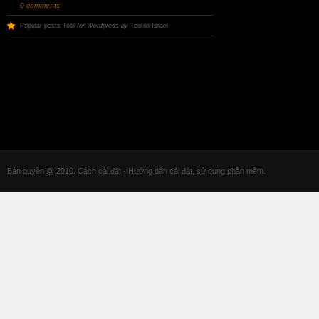
0 comments
Popular posts Tool
for Wordpress by
Teofilo Israel
Bản quyền @ 2010. Cách cài đặt - Hướng dẫn cài đặt, sử dụng phần mềm.