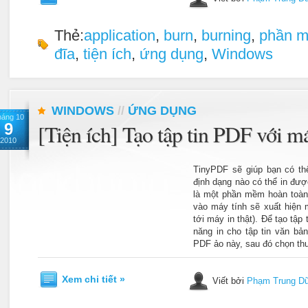
Thẻ:
application
,
burn
,
burning
,
phần 
đĩa
,
tiện ích
,
ứng dụng
,
Windows
WINDOWS
//
ỨNG DỤNG
háng 10
9
[Tiện ích] Tạo tập tin PDF với m
2010
TinyPDF sẽ giúp bạn có thể
định dạng nào có thể in đư
là một phần mềm hoàn toàn 
vào máy tính sẽ xuất hiện
tới máy in thật). Để tạo tập
năng in cho tập tin văn bả
PDF ảo này, sau đó chọn thư
Xem chi tiết »
Viết bởi
Phạm Trung D