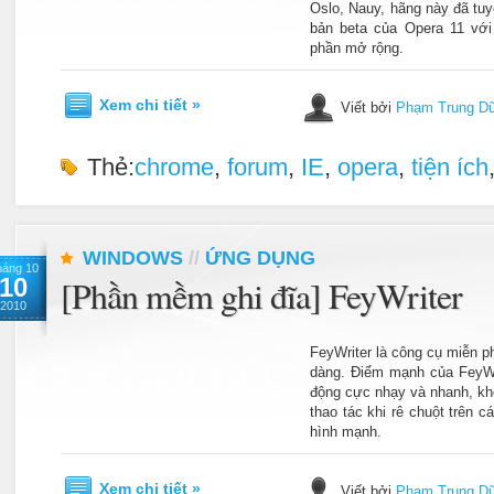
Oslo, Nauy, hãng này đã tu
bản beta của Opera 11 với 
phần mở rộng.
Xem chi tiết »
Viết bởi
Phạm Trung D
Thẻ:
chrome
,
forum
,
IE
,
opera
,
tiện ích
WINDOWS
//
ỨNG DỤNG
háng 10
10
[Phần mềm ghi đĩa] FeyWriter
2010
FeyWriter là công cụ miễn ph
dàng. Điểm mạnh của FeyWri
động cực nhạy và nhanh, kh
thao tác khi rê chuột trên 
hình mạnh.
Xem chi tiết »
Viết bởi
Phạm Trung D