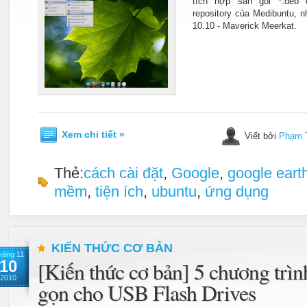
tích hợp sẵn gói *.deb 
repository của Medibuntu, n
10.10 - Maverick Meerkat.
Xem chi tiết »
Viết bởi
Phạm 
Thẻ:
cách cài đặt
,
Google
,
google eart
mềm
,
tiện ích
,
ubuntu
,
ứng dụng
KIẾN THỨC CƠ BẢN
háng 11
10
[Kiến thức cơ bản] 5 chương trìn
2010
gọn cho USB Flash Drives