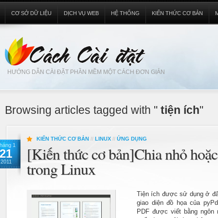
CƠ SỞ DỮ LIỆU
DỊCH VỤ WEB
HỆ THỐNG
KIẾN THỨC CƠ BẢN
HƯỚNG DẪN CÀI ĐẶT PHẦN MỀM MỘT CÁCH ĐƠN GIẢN
Browsing articles tagged with "
tiện ích
"
KIẾN THỨC CƠ BẢN
//
LINUX
//
ỨNG DỤNG
háng 1
[Kiến thức cơ bản]Chia nhỏ hoặc
21
2011
trong Linux
Tiện ích được sử dụng ở đâ
giao diện đồ họa của pyPdf
PDF được viết bằng ngôn n