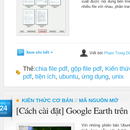
xuất được nội dung bên tro
nhiều file với nhau, phân tr
Xem chi tiết »
Viết bởi
Phạm Trung D
Thẻ:
chia file pdf
,
gộp file pdf
,
Kiến thứ
pdf
,
tiện ích
,
ubuntu
,
ứng dụng
,
unix
KIẾN THỨC CƠ BẢN
//
MÃ NGUỒN MỞ
háng 11
24
[Cách cài đặt] Google Earth trê
2010
Với những phiên bản Ubunt