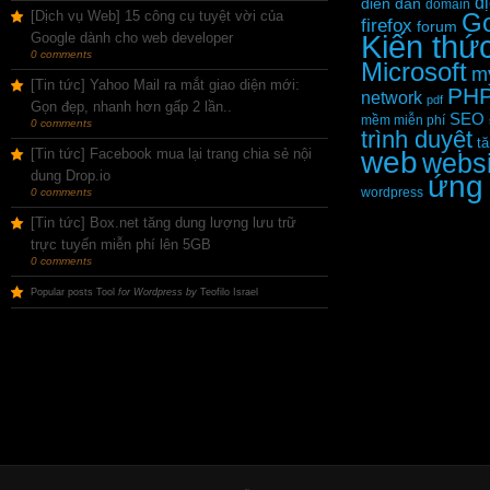
d
diễn đàn
domain
[Dịch vụ Web] 15 công cụ tuyệt vời của
Go
firefox
forum
Kiến thứ
Google dành cho web developer
0 comments
Microsoft
m
[Tin tức] Yahoo Mail ra mắt giao diện mới:
PH
network
pdf
Gọn đẹp, nhanh hơn gấp 2 lần..
SEO
mềm miễn phí
0 comments
trình duyệt
tă
[Tin tức] Facebook mua lại trang chia sẻ nội
web
websi
dung Drop.io
ứng
wordpress
0 comments
[Tin tức] Box.net tăng dung lượng lưu trữ
trực tuyến miễn phí lên 5GB
0 comments
Popular posts Tool
for Wordpress by
Teofilo Israel