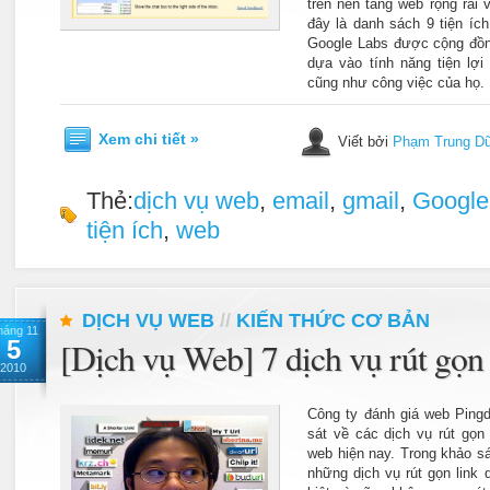
trên nền tảng web rộng rãi 
đây là danh sách 9 tiện íc
Google Labs được cộng đồn
dựa vào tính năng tiện lợi
cũng như công việc của họ.
Xem chi tiết »
Viết bởi
Phạm Trung D
Thẻ:
dịch vụ web
,
email
,
gmail
,
Google
tiện ích
,
web
DỊCH VỤ WEB
//
KIẾN THỨC CƠ BẢN
háng 11
5
[Dịch vụ Web] 7 dịch vụ rút gọn
2010
Công ty đánh giá web Ping
sát về các dịch vụ rút gọn 
web hiện nay. Trong khảo s
những dịch vụ rút gọn link