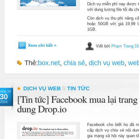
Dịch vụ miễn phí nay được 
với dung lượng file tối đa c
Còn dịch vụ thu phí nâng 
hoặc 50GB với giá 19,99 U
1GB.
Xem chi tiết »
Viết bởi
Phạm Trung D
Thẻ:
box.net
,
chia sẻ
,
dịch vụ web
,
we
DỊCH VỤ WEB
//
TIN TỨC
háng 10
30
[Tin tức] Facebook mua lại trang 
2010
dung Drop.io
Facebook cho biết họ đã m
cấp dịch vụ chia sẻ nội dun
gia mạng xã hội này quan tâ