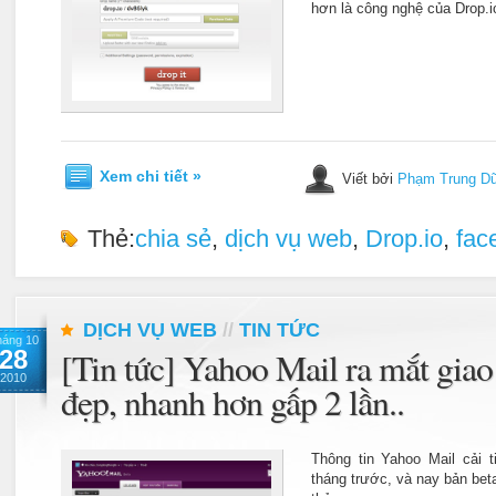
hơn là công nghệ của Drop.i
Xem chi tiết »
Viết bởi
Phạm Trung D
Thẻ:
chia sẻ
,
dịch vụ web
,
Drop.io
,
fac
DỊCH VỤ WEB
//
TIN TỨC
háng 10
28
[Tin tức] Yahoo Mail ra mắt gia
2010
đẹp, nhanh hơn gấp 2 lần..
Thông tin Yahoo Mail cải t
tháng trước, và nay bản bet