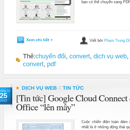
bạn có thể chuyển sang PDF
Xem chi tiết »
Viết bởi
Phạm Trung D
Thẻ:
chuyển đổi
,
convert
,
dịch vụ web
convert
,
pdf
DỊCH VỤ WEB
//
TIN TỨC
háng 11
25
[Tin tức] Google Cloud Connect
2010
Office “lên mây”
Cuộc chiến điện toán đám 
nhất là ở những động thái qu