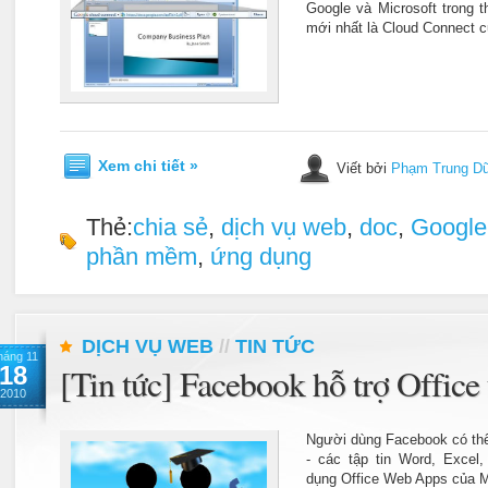
Google và Microsoft trong 
mới nhất là Cloud Connect 
Xem chi tiết »
Viết bởi
Phạm Trung D
Thẻ:
chia sẻ
,
dịch vụ web
,
doc
,
Google
phần mềm
,
ứng dụng
DỊCH VỤ WEB
//
TIN TỨC
háng 11
18
[Tin tức] Facebook hỗ trợ Office 
2010
Người dùng Facebook có th
- các tập tin Word, Excel
dụng Office Web Apps của M