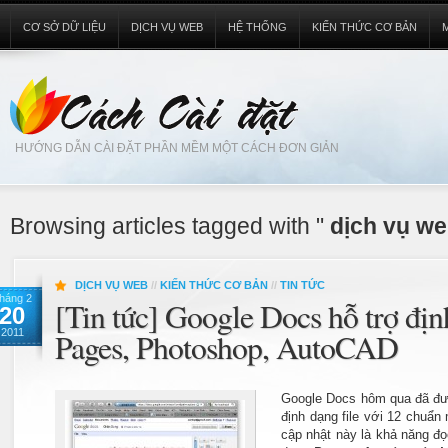
CƠ SỞ DỮ LIỆU
DỊCH VỤ WEB
HỆ THỐNG
KIẾN THỨC CƠ BẢN
HƯỚNG DẪN CÀI ĐẶT PHẦN MỀM MỘT CÁCH ĐƠN GIẢN
Browsing articles tagged with "
dịch vụ w
DỊCH VỤ WEB
//
KIẾN THỨC CƠ BẢN
//
TIN TỨC
háng 2
[Tin tức] Google Docs hỗ trợ địn
20
2011
Pages, Photoshop, AutoCAD
Google Docs hôm qua đã đư
định dạng file với 12 chuẩn
cập nhật này là khả năng đọ