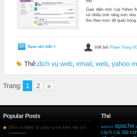
thử.
Giao diện mới của Yahoo M
và nhiều tính năng mới như
thư theo mức độ quan trọng.
Xem chi tiết »
Viết bởi
Phạm Trung D
Thẻ:
dịch vụ web
,
email
,
web
,
yahoo m
Trang:
1
2
»
Popular Posts
Thẻ
apache
antivirus
[Dịch vụ Web] 15 công cụ tìm kiếm tiện ích
cơ
cách cài đặt
0 comments