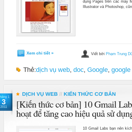
dụng Pages trên các máy M
Illustrator và Photoshop, cũ
Xem chi tiết »
Viết bởi
Phạm Trung D
Thẻ:
dịch vụ web
,
doc
,
Google
,
google
DỊCH VỤ WEB
//
KIẾN THỨC CƠ BẢN
háng 1
3
[Kiến thức cơ bản] 10 Gmail Lab
2011
hoạt để tăng cao hiệu quả sử dụ
10 Gmail Labs bạn nên kích