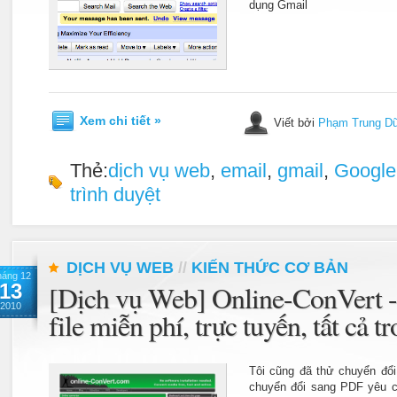
dụng Gmail
Xem chi tiết »
Viết bởi
Phạm Trung D
Thẻ:
dịch vụ web
,
email
,
gmail
,
Google
trình duyệt
DỊCH VỤ WEB
//
KIẾN THỨC CƠ BẢN
háng 12
13
[Dịch vụ Web] Online-ConVert -
2010
file miễn phí, trực tuyến, tất cả 
Tôi cũng đã thử chuyển đổi
chuyển đổi sang PDF yêu cầu