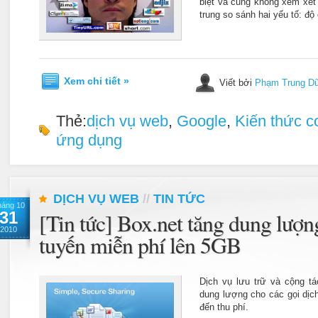
biệt và cũng không xem xét
trung so sánh hai yếu tố: độ 
Xem chi tiết »
Viết bởi
Phạm Trung D
Thẻ:
dịch vụ web
,
Google
,
Kiến thức c
ứng dụng
DỊCH VỤ WEB
//
TIN TỨC
háng 10
31
[Tin tức] Box.net tăng dung lượng
2010
tuyến miễn phí lên 5GB
Dịch vụ lưu trữ và cộng tá
dung lượng cho các gọi dịc
đến thu phí.