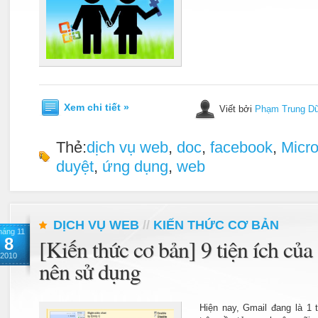
Xem chi tiết »
Viết bởi
Phạm Trung D
Thẻ:
dịch vụ web
,
doc
,
facebook
,
Micro
duyệt
,
ứng dụng
,
web
DỊCH VỤ WEB
//
KIẾN THỨC CƠ BẢN
háng 11
8
[Kiến thức cơ bản] 9 tiện ích củ
2010
nên sử dụng
Hiện nay, Gmail đang là 1 