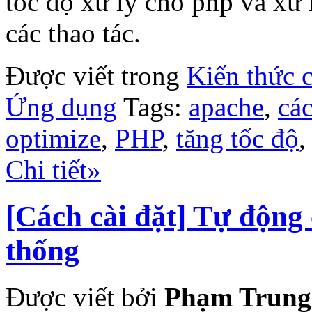
tốc độ xử lý cho php và xử 
các thao tác.
Được viết trong
Kiến thức 
Ứng dụng
Tags:
apache
,
các
optimize
,
PHP
,
tăng tốc độ
Chi tiết»
[Cách cài đặt] Tự động
thống
Được viết bởi
Phạm Trung