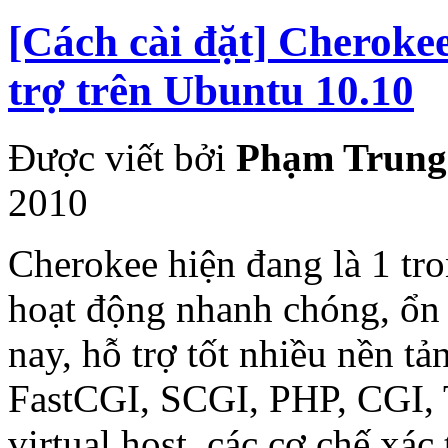
[Cách cài đặt] Cherok
trợ trên Ubuntu 10.10
Được viết bởi
Phạm Trung
2010
Cherokee hiện đang là 1 tr
hoạt động nhanh chóng, ổn 
nay, hỗ trợ tốt nhiều nền tả
FastCGI, SCGI, PHP, CGI, 
virtual host, các cơ chế xá