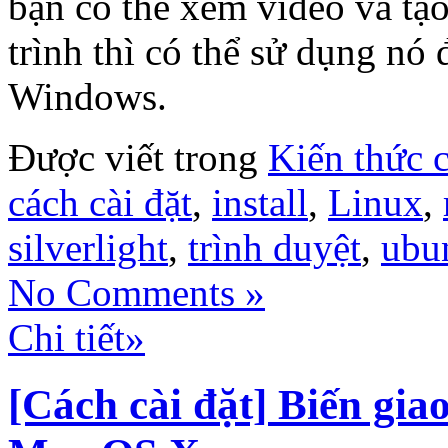
bạn có thể xem video và tạo
trình thì có thể sử dụng nó 
Windows.
Được viết trong
Kiến thức 
cách cài đặt
,
install
,
Linux
,
silverlight
,
trình duyệt
,
ubu
No Comments »
Chi tiết»
[Cách cài đặt] Biến gia