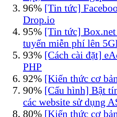
96%
[Tin tức] Faceboo
Drop.io
95%
[Tin tức] Box.net
tuyến miễn phí lên 5
93%
[Cách cài đặt] eA
PHP
92%
[Kiến thức cơ bản
90%
[Cấu hình] Bật tí
các website sử dụng 
80%
[Kiến thức cơ bản