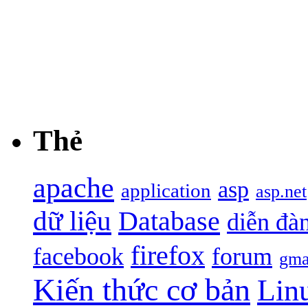
Thẻ
apache
asp
application
asp.net
dữ liệu
Database
diễn đà
firefox
facebook
forum
gma
Kiến thức cơ bản
Lin