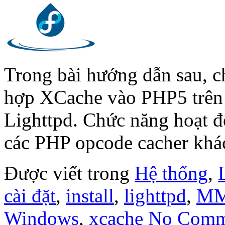
Trong bài hướng dẫn sau, ch
hợp XCache vào PHP5 trên 
Lighttpd. Chức năng hoạt 
các PHP opcode cacher khá
Được viết trong
Hệ thống
,
cài đặt
,
install
,
lighttpd
,
M
Windows
,
xcache
No Comm