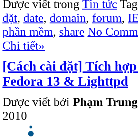
Được viết trong
Tin tức
Tag
đặt
,
date
,
domain
,
forum
,
I
phần mềm
,
share
No Comme
Chi tiết»
[Cách cài đặt] Tích hợ
Fedora 13 & Lighttpd
Được viết bởi
Phạm Trung
2010