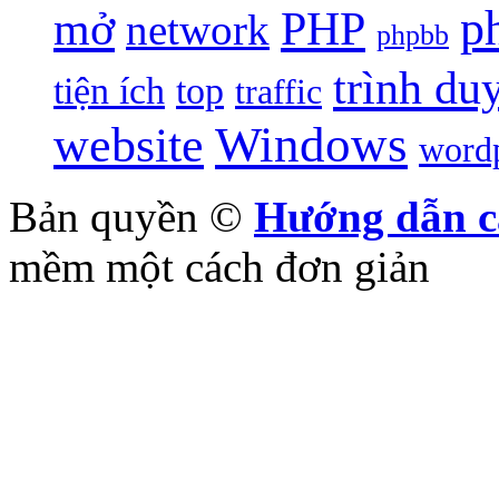
p
mở
PHP
network
phpbb
trình du
tiện ích
top
traffic
Windows
website
word
Bản quyền ©
Hướng dẫn c
mềm một cách đơn giản