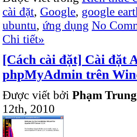
cài đặt
,
Google
,
google eart
ubuntu
,
ứng dụng
No Comm
Chi tiết»
[Cách cài đặt] Cài đặ
phpMyAdmin trên Win
Được viết bởi
Phạm Trung
12th, 2010