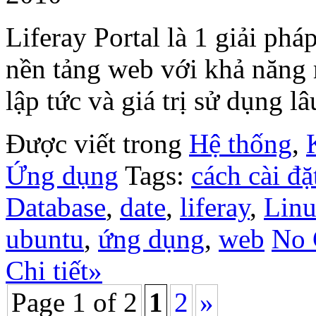
Liferay Portal là 1 giải ph
nền tảng web với khả năng 
lập tức và giá trị sử dụng lâ
Được viết trong
Hệ thống
,
Ứng dụng
Tags:
cách cài đặ
Database
,
date
,
liferay
,
Lin
ubuntu
,
ứng dụng
,
web
No 
Chi tiết»
Page 1 of 2
1
2
»