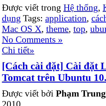
Được viết trong
Hệ thống
,
dụng
Tags:
application
,
cách
Mac OS X
,
theme
,
top
,
ubu
No Comments »
Chi tiết»
[Cách cài đặt] Cài đặt 
Tomcat trên Ubuntu 10
Được viết bởi
Phạm Trung
2010