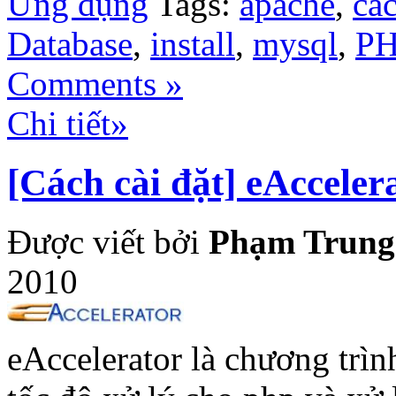
Ứng dụng
Tags:
apache
,
các
Database
,
install
,
mysql
,
PH
Comments »
Chi tiết»
[Cách cài đặt] eAccele
Được viết bởi
Phạm Trung
2010
eAccelerator là chương trìn