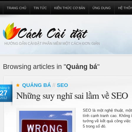
TRANG CHỦ
TIN TỨC
KIẾN THỨC CƠ BẢN
ỨNG DỤNG
HỆ THỐ
HƯỚNG DẪN CÀI ĐẶT PHẦN MỀM MỘT CÁCH ĐƠN GIẢN
Browsing articles in "
Quảng bá
"
QUẢNG BÁ
//
SEO
háng 9
27
Những suy nghĩ sai lầm về SEO
2012
SEO là một nghệ thuật, mộ
tính cạnh tranh cao. Không
tưởng về kết quả công việc
5 trong số đó.