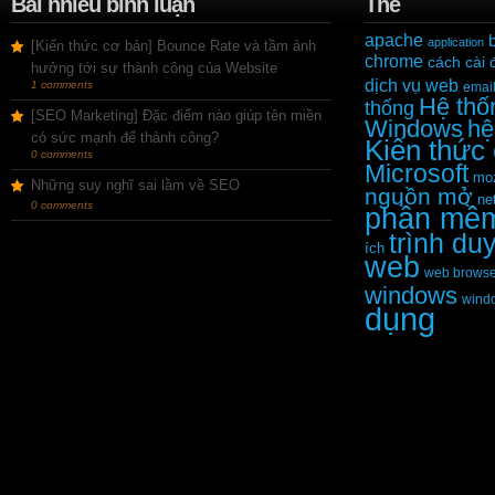
Bài nhiều bình luận
Thẻ
apache
application
[Kiến thức cơ bản] Bounce Rate và tầm ảnh
chrome
cách cài 
hưởng tới sự thành công của Website
dịch vụ web
1 comments
emai
Hệ thố
thống
[SEO Marketing] Đặc điểm nào giúp tên miền
Windows
hệ
có sức mạnh để thành công?
Kiến thức
0 comments
Microsoft
moz
Những suy nghĩ sai lầm về SEO
nguồn mở
ne
0 comments
phần mề
trình du
ích
web
web browse
windows
wind
dụng