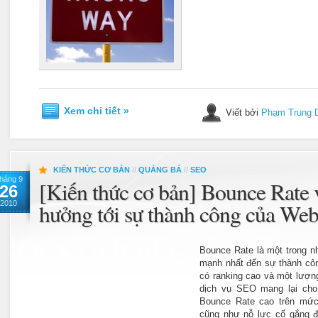
Xem chi tiết »
Viết bởi
Phạm Trung 
KIẾN THỨC CƠ BẢN
//
QUẢNG BÁ
//
SEO
háng 9
[Kiến thức cơ bản] Bounce Rate 
26
2010
hưởng tới sự thành công của Web
Bounce Rate là một trong 
mạnh nhất đến sự thành côn
có ranking cao và một lượn
dịch vụ SEO mang lại cho 
Bounce Rate cao trên mức
cũng như nỗ lực cố gắng đâ