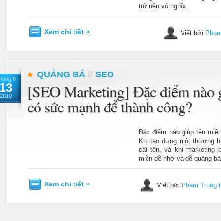
trở nên vô nghĩa.
Xem chi tiết »
Viết bởi
Phạm
QUẢNG BÁ
//
SEO
háng 8
13
[SEO Marketing] Đặc điểm nào g
2010
có sức mạnh để thành công?
Đặc điểm nào giúp tên miề
Khi tạo dựng một thương hi
cái tên, và khi marketing o
miền dễ nhớ và dễ quảng bá 
Xem chi tiết »
Viết bởi
Phạm Trung 