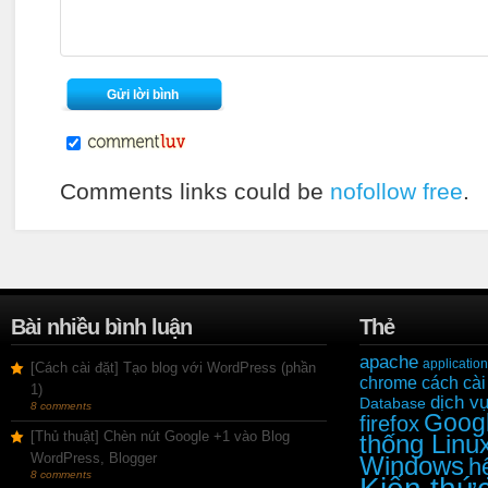
Comments links could be
nofollow free
.
Bài nhiều bình luận
Thẻ
apache
application
[Cách cài đặt] Tạo blog với WordPress (phần
cách cài
chrome
1)
dịch v
Database
8 comments
Goog
firefox
[Thủ thuật] Chèn nút Google +1 vào Blog
thống Linu
WordPress, Blogger
Windows
h
8 comments