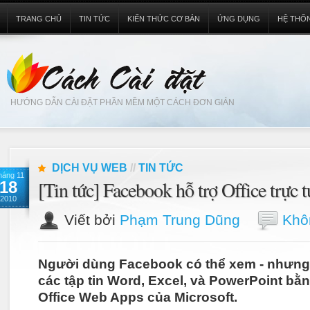
TRANG CHỦ
TIN TỨC
KIẾN THỨC CƠ BẢN
ỨNG DỤNG
HỆ THỐ
HƯỚNG DẪN CÀI ĐẶT PHẦN MỀM MỘT CÁCH ĐƠN GIẢN
DỊCH VỤ WEB
//
TIN TỨC
háng 11
[Tin tức] Facebook hỗ trợ Office trực 
18
2010
Viết bởi
Phạm Trung Dũng
Khôn
Người dùng Facebook có thể xem - nhưng
các tập tin Word, Excel, và PowerPoint b
Office Web Apps của Microsoft.