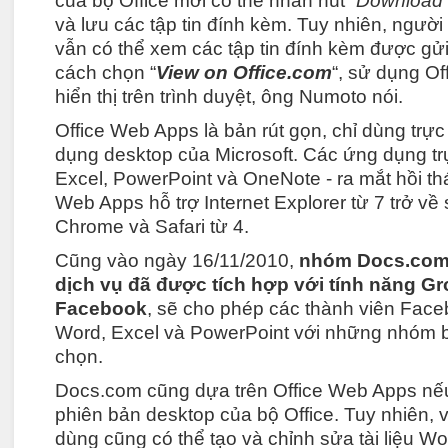
của bộ Office mới có thể nhấn nút “
Download
và lưu các tập tin đính kèm. Tuy nhiên, người
vẫn có thể xem các tập tin đính kèm được g
cách chọn “
View on Office.com
“, sử dụng O
hiển thị trên trình duyệt, ông Numoto nói.
Office Web Apps là bản rút gọn, chỉ dùng trự
dụng desktop của Microsoft. Các ứng dụng tr
Excel, PowerPoint và OneNote - ra mắt hồi th
Web Apps hỗ trợ Internet Explorer từ 7 trở về s
Chrome và Safari từ 4.
Cũng vào ngày 16/11/2010,
nhóm Docs.com 
dịch vụ đã được tích hợp với tính năng G
Facebook
, sẽ cho phép các thành viên Faceb
Word, Excel và PowerPoint với những nhóm 
chọn.
Docs.com cũng dựa trên Office Web Apps nếu
phiên bản desktop của bộ Office. Tuy nhiên,
dùng cũng có thể tạo và chỉnh sửa tài liệu Wo