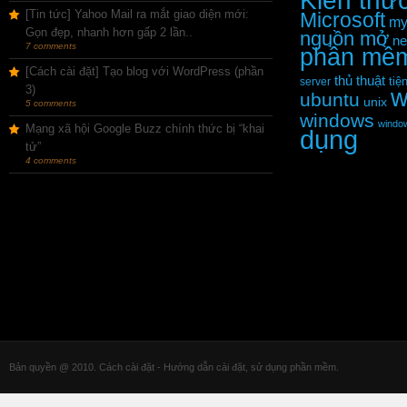
Kiến thứ
[Tin tức] Yahoo Mail ra mắt giao diện mới:
Microsoft
my
Gọn đẹp, nhanh hơn gấp 2 lần..
nguồn mở
ne
7 comments
phần mề
[Cách cài đặt] Tạo blog với WordPress (phần
thủ thuật
tiệ
server
3)
w
ubuntu
unix
5 comments
windows
windo
Mạng xã hội Google Buzz chính thức bị “khai
dụng
tử”
4 comments
Bản quyền @ 2010. Cách cài đặt - Hướng dẫn cài đặt, sử dụng phần mềm.