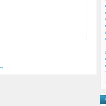
ree
.