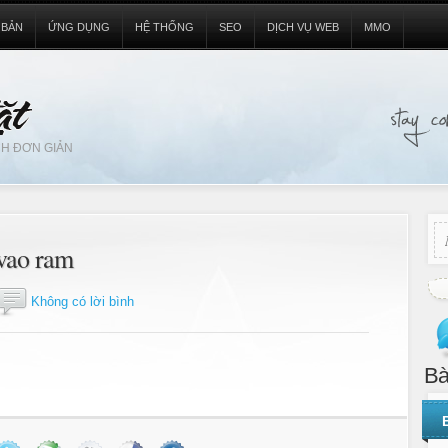
 BẢN
ỨNG DỤNG
HỆ THỐNG
SEO
DỊCH VỤ WEB
MMO
H ĐƠN GIẢN
 vao ram
Không có lời bình
Bà