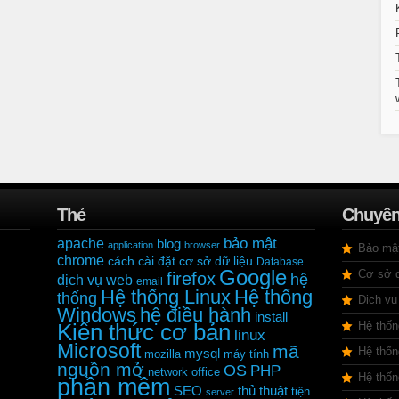
Thẻ
Chuyê
bảo mật
apache
blog
application
browser
Bảo mậ
chrome
cách cài đặt
cơ sở dữ liệu
Database
Google
Cơ sở d
firefox
hệ
dịch vụ web
email
Hệ thống Linux
Hệ thống
thống
Dịch vụ
Windows
hệ điều hành
install
Hệ thốn
Kiến thức cơ bản
linux
Microsoft
mã
Hệ thốn
mysql
mozilla
máy tính
nguồn mở
OS
PHP
network
office
Hệ thố
phần mềm
SEO
thủ thuật
tiện
server