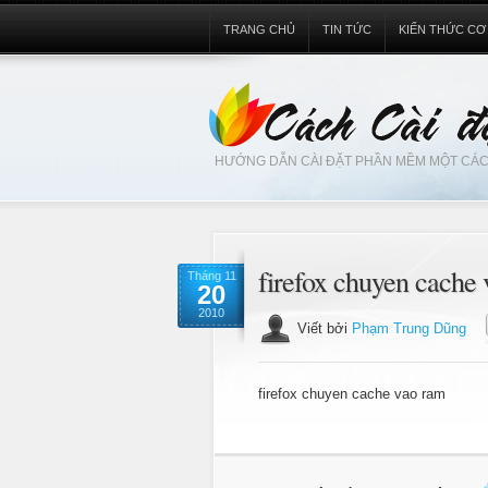
TRANG CHỦ
TIN TỨC
KIẾN THỨC CƠ
HƯỚNG DẪN CÀI ĐẶT PHẦN MỀM MỘT CÁC
firefox chuyen cache
Tháng 11
20
2010
Viết bởi
Phạm Trung Dũng
firefox chuyen cache vao ram