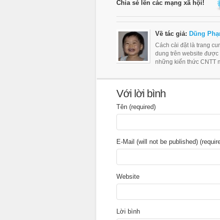
Chia sẻ lên các mạng xã hội!
Về tác giả:
Dũng Phạ
Cách cài đặt là trang c
dung trên website được
những kiến thức CNTT m
Với lời bình
Tên (required)
E-Mail (will not be published) (requir
Website
Lời bình