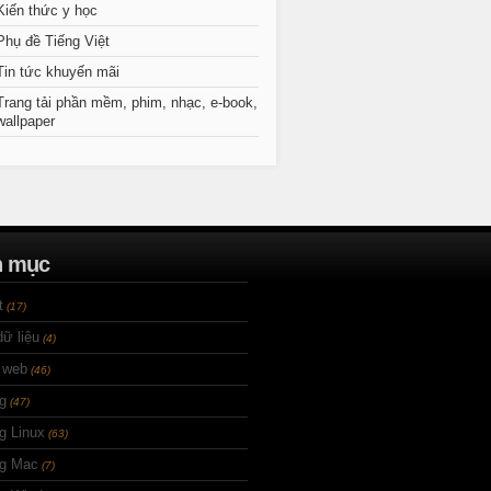
Kiến thức y học
Phụ đề Tiếng Việt
Tin tức khuyến mãi
Trang tải phần mềm, phim, nhạc, e-book,
wallpaper
n mục
t
(17)
ữ liệu
(4)
 web
(46)
g
(47)
g Linux
(63)
ng Mac
(7)