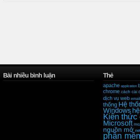
Bài nhiều bình luận
Thẻ
apache
application
chrome
cách cài 
dịch vụ web
emai
Hệ thố
thống
Windows
hệ
Kiến thức
Microsoft
moz
nguồn mở
ne
phần mề