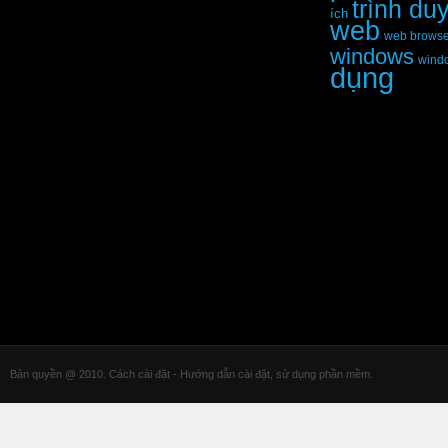
trình du
ích
web
web browse
windows
wind
dụng
Bản quyền @ 2010. Cách cài đặt - Hướng dẫn cài đặt, sử dụng phần mềm.