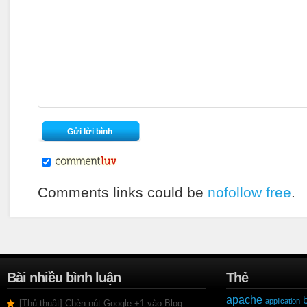
Comments links could be
nofollow free
.
Bài nhiều bình luận
Thẻ
apache
application
[Thủ thuật] Chèn nút Google +1 vào Blog