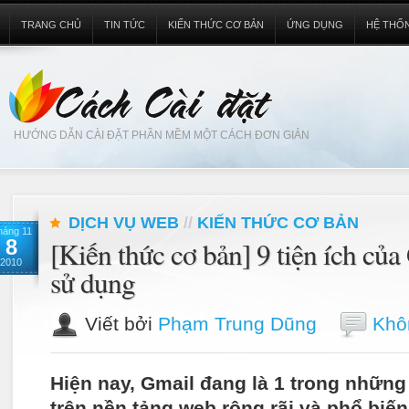
TRANG CHỦ
TIN TỨC
KIẾN THỨC CƠ BẢN
ỨNG DỤNG
HỆ THỐ
HƯỚNG DẪN CÀI ĐẶT PHẦN MỀM MỘT CÁCH ĐƠN GIẢN
DỊCH VỤ WEB
//
KIẾN THỨC CƠ BẢN
háng 11
8
[Kiến thức cơ bản] 9 tiện ích củ
2010
sử dụng
Viết bởi
Phạm Trung Dũng
Khôn
Hiện nay, Gmail đang là 1 trong những
trên nền tảng web rộng rãi và phổ biến