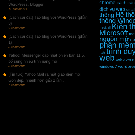
chrome
cách cài 
WordPress, Blogger
dịch vụ web
11 comments
emai
Hệ thố
thống
[Cách cài đặt] Tạo blog với WordPress (phần
thống Wind
3)
Kiến t
install
9 comments
Microsoft
moz
[Cách cài đặt] Tạo blog với WordPress (phần
nguồn mở
ne
1)
phần mề
8 comments
trình du
ích
Yahoo! Messenger cập nhật phiên bản 11.5,
web
web browser
bổ sung nhiều tính năng mới
wordpre
8 comments
windows 7
[Tin tức] Yahoo Mail ra mắt giao diện mới:
Gọn đẹp, nhanh hơn gấp 2 lần..
7 comments