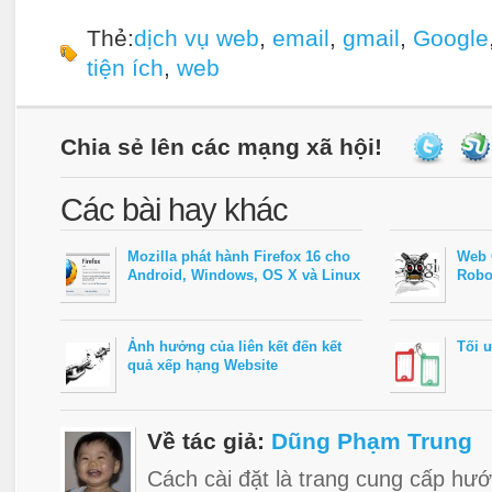
Thẻ:
dịch vụ web
,
email
,
gmail
,
Google
tiện ích
,
web
Chia sẻ lên các mạng xã hội!
Các bài hay khác
Mozilla phát hành Firefox 16 cho
Web 
Android, Windows, OS X và Linux
Robot
Ảnh hưởng của liên kết đến kết
Tối 
quả xếp hạng Website
Về tác giả:
Dũng Phạm Trung
Cách cài đặt là trang cung cấp hướ