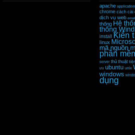
apache
application
chrome
cách cài 
dịch vụ web
email
Hệ thố
thống
thống Win
Kiến 
install
Microso
linux
mã nguồn 
phần mề
thủ thuật
tiệ
server
ubuntu
unix
ưu
windows
wind
dụng