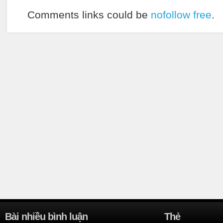
Comments links could be
nofollow free
.
Bài nhiều bình luận
Thẻ