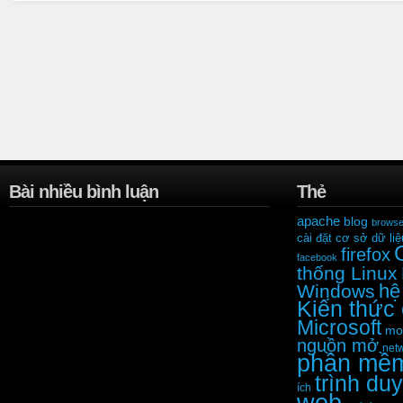
Bài nhiều bình luận
Thẻ
apache
blog
browse
cài đặt
cơ sở dữ liệ
firefox
facebook
thống Linux
hệ
Windows
Kiến thức
Microsoft
moz
nguồn mở
net
phần mề
trình duy
ích