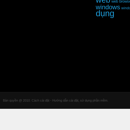
web
web brows
windows
wind
dụng
Bản quyền @ 2010. Cách cài đặt - Hướng dẫn cài đặt, sử dụng phần mềm.