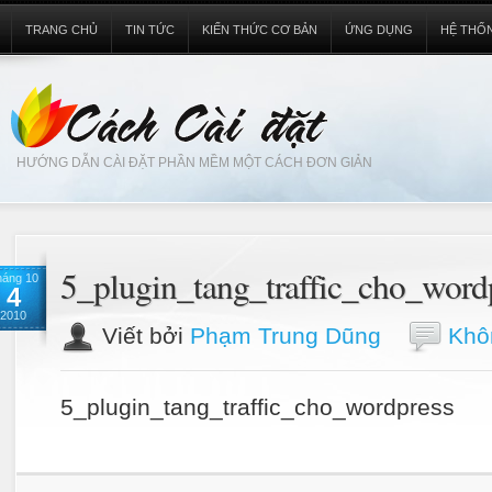
TRANG CHỦ
TIN TỨC
KIẾN THỨC CƠ BẢN
ỨNG DỤNG
HỆ THỐ
HƯỚNG DẪN CÀI ĐẶT PHẦN MỀM MỘT CÁCH ĐƠN GIẢN
5_plugin_tang_traffic_cho_word
háng 10
4
2010
Viết bởi
Phạm Trung Dũng
Khôn
5_plugin_tang_traffic_cho_wordpress