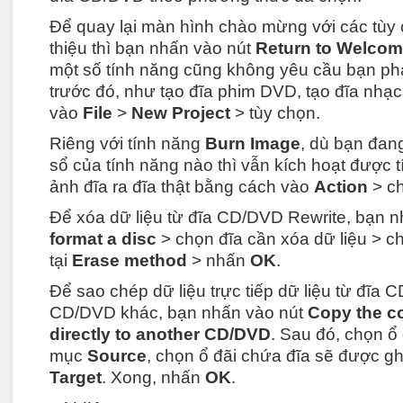
Để quay lại màn hình chào mừng với các tùy 
thiệu thì bạn nhấn vào nút
Return to Welcom
một số tính năng cũng không yêu cầu bạn phải
trước đó, như tạo đĩa phim DVD, tạo đĩa nh
vào
File
>
New Project
> tùy chọn.
Riêng với tính năng
Burn Image
, dù bạn đan
sổ của tính năng nào thì vẫn kích hoạt được tí
ảnh đĩa ra đĩa thật bằng cách vào
Action
> c
Để xóa dữ liệu từ đĩa CD/DVD Rewrite, bạn 
format a disc
> chọn đĩa cần xóa dữ liệu > 
tại
Erase method
> nhấn
OK
.
Để sao chép dữ liệu trực tiếp dữ liệu từ đĩa
CD/DVD khác, bạn nhấn vào nút
Copy the c
directly to another CD/DVD
. Sau đó, chọn ổ 
mục
Source
, chọn ổ đãi chứa đĩa sẽ được ghi
Target
. Xong, nhấn
OK
.