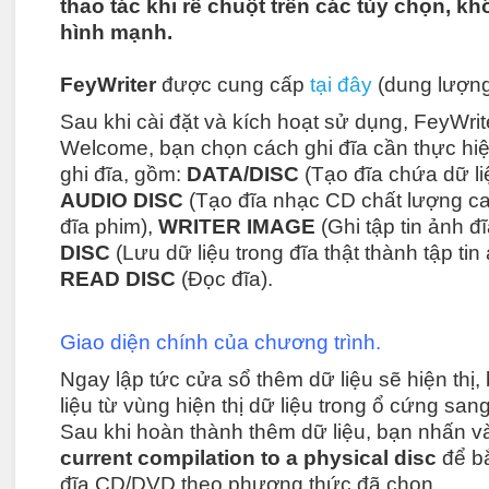
thao tác khi rê chuột trên các tùy chọn, k
hình mạnh.
FeyWriter
được cung cấp
tại đây
(dung lượng
Sau khi cài đặt và kích hoạt sử dụng, FeyWrit
Welcome, bạn chọn cách ghi đĩa cần thực hiệ
ghi đĩa, gồm:
DATA/DISC
(Tạo đĩa chứa dữ li
AUDIO DISC
(Tạo đĩa nhạc CD chất lượng c
đĩa phim),
WRITER IMAGE
(Ghi tập tin ảnh đĩ
DISC
(Lưu dữ liệu trong đĩa thật thành tập tin
READ DISC
(Đọc đĩa).
Giao diện chính của chương trình.
Ngay lập tức cửa sổ thêm dữ liệu sẽ hiện thị,
liệu từ vùng hiện thị dữ liệu trong ổ cứng san
Sau khi hoàn thành thêm dữ liệu, bạn nhấn v
current compilation to a physical disc
để bắ
đĩa CD/DVD theo phương thức đã chọn.