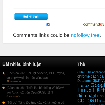
Comments links could be
nofollow free
.
Bài nhiều bình luận
Thẻ
apache
applicati
[Cách cài đặt] Cài đặt Apache, PHP, MySQL
chrome
cách cài
và phpMyAdmin trên Windows
dịch v
Database
37 comments
Goog
firefox
[Cách cài đặt] Thiết lập hệ thống WebDAV
Linux
Hệ t
với Apache2 trên OpenSUSE 11.3
điều hành
inst
2 comments
cơ bản
linu
[Tối ưu] Tăng tốc truy cập và tải xuống với