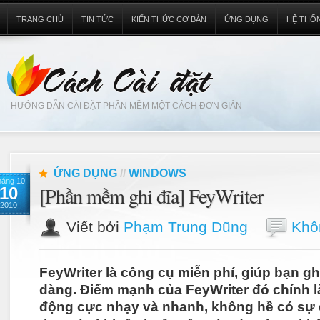
TRANG CHỦ
TIN TỨC
KIẾN THỨC CƠ BẢN
ỨNG DỤNG
HỆ THỐ
HƯỚNG DẪN CÀI ĐẶT PHẦN MỀM MỘT CÁCH ĐƠN GIẢN
ỨNG DỤNG
//
WINDOWS
háng 10
[Phần mềm ghi đĩa] FeyWriter
10
2010
Viết bởi
Phạm Trung Dũng
Khôn
FeyWriter là công cụ miễn phí, giúp bạn gh
dàng. Điểm mạnh của FeyWriter đó chính l
động cực nhạy và nhanh, không hề có sự