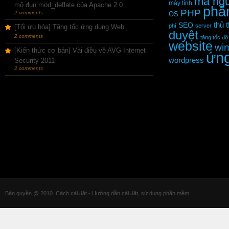
mã ng
máy tính
mô đun mod_deflate của Apache 2.0
phầ
PHP
2 comments
OS
thủ 
SEO
phí
server
[Tối ưu hóa] Tăng tốc ứng dụng Web
duyệt
2 comments
tăng tốc độ
website
wi
[Kiến thức cơ bản] Vài điều về AVG Internet
ứn
wordpress
Security 2011
2 comments
Bản quyền @ 2010. Cách cài đặt - Hướng dẫn cài đặt, sử dụng phần mềm.