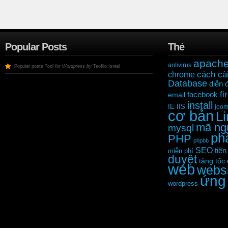
Popular Posts
Thẻ
apach
antivirus
Popular posts Tool
for Wordpress by
Teofilo Israel
cách cài
chrome
Database
diễn 
fi
facebook
email
install
IE
IIS
joom
cơ bản
L
mã ng
mysql
ph
PHP
phpbb
SEO
tiện
miễn phí
duyệt
tăng tốc
web
webs
ứng
wordpress