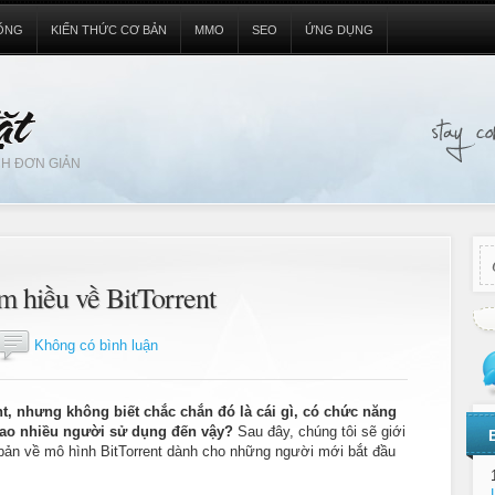
ỐNG
KIẾN THỨC CƠ BẢN
MMO
SEO
ỨNG DỤNG
H ĐƠN GIẢN
m hiều về BitTorrent
Không có bình luận
nt, nhưng không biết chắc chắn đó là cái gì, có chức năng
 sao nhiều người sử dụng đến vậy?
Sau đây, chúng tôi sẽ giới
ơ bản về mô hình BitTorrent dành cho những người mới bắt đầu