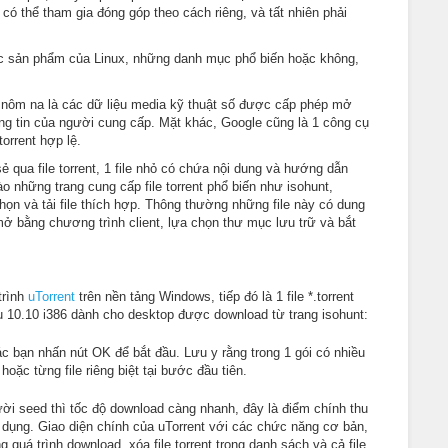
ó thể tham gia đóng góp theo cách riêng, và tất nhiên phải
 sản phẩm của Linux, những danh mục phổ biến hoặc không,
u nôm na là các dữ liệu media kỹ thuật số được cấp phép mở
ng tin của người cung cấp. Mặt khác, Google cũng là 1 công cụ
torrent hợp lệ.
sẻ qua file torrent, 1 file nhỏ có chứa nội dung và hướng dẫn
o những trang cung cấp file torrent phổ biến như isohunt,
họn và tải file thích hợp. Thông thường những file này có dung
mở bằng chương trình client, lựa chọn thư mục lưu trữ và bắt
trình
uTorrent
trên nền tảng Windows, tiếp đó là 1 file *.torrent
tu 10.10 i386 dành cho desktop được download từ trang isohunt:
c bạn nhấn nút OK để bắt đầu. Lưu y rằng trong 1 gói có nhiều
hoặc từng file riêng biệt tại bước đầu tiên.
ười seed thì tốc độ download càng nhanh, đây là điểm chính thu
dụng. Giao diện chính của uTorrent với các chức năng cơ bản,
quá trình download, xóa file torrent trong danh sách và cả file