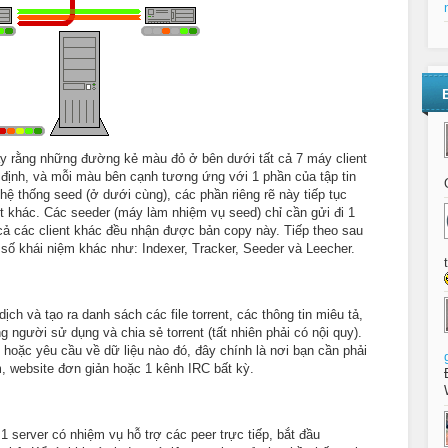
ấy rằng những đường kẻ màu đỏ ở bên dưới tất cả 7 máy client
ất định, và mỗi màu bên cạnh tương ứng với 1 phần của tập tin
 hệ thống seed (ở dưới cùng), các phần riêng rẽ này tiếp tục
t khác. Các seeder (máy làm nhiệm vụ seed) chỉ cần gửi đi 1
 cả các client khác đều nhận được bản copy này. Tiếp theo sau
 số khái niệm khác như: Indexer, Tracker, Seeder và Leecher.
dịch và tạo ra danh sách các file torrent, các thông tin miêu tả,
 người sử dụng và chia sẻ torrent (tất nhiên phải có nội quy).
hoặc yêu cầu về dữ liệu nào đó, đây chính là nơi bạn cần phải
m, website đơn giản hoặc 1 kênh IRC bất kỳ.
1 server có nhiệm vụ hỗ trợ các peer trực tiếp, bắt đầu