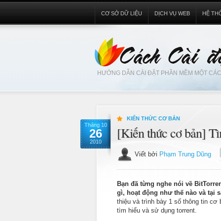
CƠ SỞ DỮ LIỆU
DỊCH VỤ WEB
HỆ TH
HƯỚNG DẪN CÀI ĐẶT PHẦN MỀM MỘT CÁC
KIẾN THỨC CƠ BẢN
Tháng 10
[Kiến thức cơ bản] Tì
26
2010
Viết bởi
Phạm Trung Dũng
Bạn đã từng nghe nói về BitTorre
gì, hoạt động như thế nào và tại
thiệu và trình bày 1 số thông tin c
tìm hiểu và sử dụng torrent.