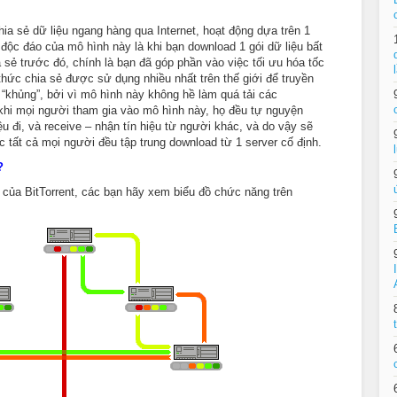
hia sẻ dữ liệu ngang hàng qua Internet, hoạt động dựa trên 1
độc đáo của mô hình này là khi bạn download 1 gói dữ liệu bất
sẻ trước đó, chính là bạn đã góp phần vào việc tối ưu hóa tốc
o thức chia sẻ được sử dụng nhiều nhất trên thế giới để truyền
g “khủng”, bởi vì mô hình này không hề làm quá tải các
khi mọi người tham gia vào mô hình này, họ đều tự nguyện
ệu đi, và receive – nhận tín hiệu từ người khác, và do vậy sẽ
c tất cả mọi người đều tập trung download từ 1 server cố định.
?
 của BitTorrent, các bạn hãy xem biểu đồ chức năng trên