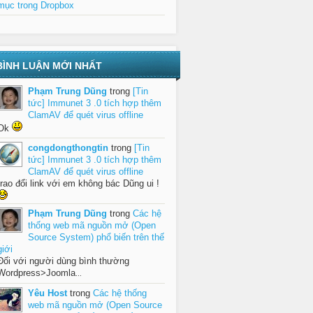
mục trong Dropbox
BÌNH LUẬN MỚI NHẤT
Phạm Trung Dũng
trong
[Tin
tức] Immunet 3 .0 tích hợp thêm
ClamAV để quét virus offline
Ok
congdongthongtin
trong
[Tin
tức] Immunet 3 .0 tích hợp thêm
ClamAV để quét virus offline
trao đổi link với em không bác Dũng ui !
Phạm Trung Dũng
trong
Các hệ
thống web mã nguồn mở (Open
Source System) phổ biến trên thế
giới
Đối với người dùng bình thường
Wordpress>Joomla
...
Yêu Host
trong
Các hệ thống
web mã nguồn mở (Open Source