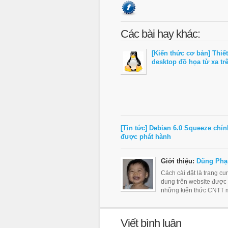
Các bài hay khác:
[Kiến thức cơ bản] Thiết
desktop đồ họa từ xa tr
[Tin tức] Debian 6.0 Squeeze chín
được phát hành
Giới thiệu:
Dũng Phạ
Cách cài đặt là trang c
dung trên website được
những kiến thức CNTT m
Viết bình luận