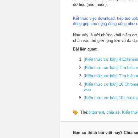
dữ liệu (nếu muốn).
Kết thúc việc download, tiếp tục up
đóng góp cho cộng đồng cũng như c
Như vậy là với những khái niệm cơ
chân vào thế giới rộng lớn và đa dạ
Bài liên quan:
[Kiến thức cơ bản] 4 Extensio
[Kiến thức cơ bản] Tìm hiểu 
[Kiến thức cơ bản] Tìm hiểu
[Kiến thức cơ bản] 10 Chrome 
web
[Kiến thức cơ bản] 10 chương 
Thẻ:
bittorrent
,
chia sẻ
,
Kiến thứ
Bạn có thích bài viết này? Chia s