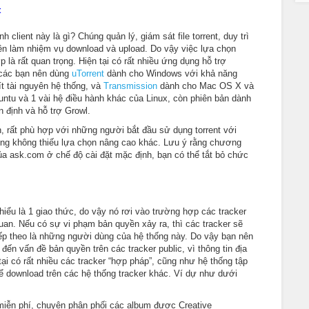
t
 client này là gì? Chúng quản lý, giám sát file torrent, duy trì
hiên làm nhiệm vụ download và upload. Do vậy việc lựa chọn
là rất quan trọng. Hiện tại có rất nhiều ứng dụng hỗ trợ
 các bạn nên dùng
uTorrent
dành cho Windows với khả năng
t tài nguyên hệ thống, và
Transmission
dành cho Mac OS X và
untu và 1 vài hệ điều hành khác của Linux, còn phiên bản dành
 định và hỗ trợ Growl.
, rất phù hợp với những người bắt đầu sử dụng torrent với
g không thiếu lựa chọn nâng cao khác. Lưu ý rằng chương
 của ask.com ở chế độ cài đặt mặc định, bạn có thể tắt bỏ chức
hiểu là 1 giao thức, do vậy nó rơi vào trường hợp các tracker
 quan. Nếu có sự vi phạm bản quyền xảy ra, thì các tracker sẽ
tiếp theo là những người dùng của hệ thống này. Do vậy bạn nên
 đến vấn đề bản quyền trên các tracker public, vì thông tin địa
tại có rất nhiều các tracker “hợp pháp”, cũng như hệ thống tập
để download trên các hệ thống tracker khác. Ví dự như dưới
miễn phí, chuyên phân phối các album được Creative