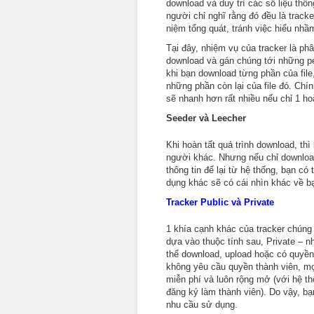
download và duy trì các số liệu thốn
người chỉ nghĩ rằng đó đều là tracke
niệm tổng quát, tránh việc hiểu nhầm
Tại đây, nhiệm vụ của tracker là ph
download và gán chúng tới những pe
khi bạn download từng phần của file
những phần còn lại của file đó. Chí
sẽ nhanh hơn rất nhiều nếu chỉ 1 h
Seeder và Leecher
Khi hoàn tất quá trình download, thì
người khác. Nhưng nếu chỉ download
thông tin để lại từ hệ thống, bạn có
dụng khác sẽ có cái nhìn khác về bạ
Tracker Public và Private
1 khía cạnh khác của tracker chúng 
dựa vào thuộc tính sau, Private – n
thể download, upload hoặc có quyền 
không yêu cầu quyền thành viên, mọ
miễn phí và luôn rộng mở (với hệ t
đăng ký làm thành viên). Do vậy, b
nhu cầu sử dụng.