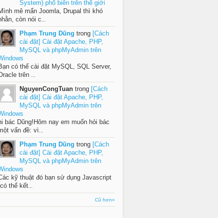
System) phổ biến trên thế giới
Mình mê mẩn Joomla, Drupal thì khó
nhằn, còn nói c
...
Phạm Trung Dũng
trong
[Cách
cài đặt] Cài đặt Apache, PHP,
MySQL và phpMyAdmin trên
Windows
Bạn có thể cài đặt MySQL, SQL Server,
Oracle trên
...
NguyenCongTuan
trong
[Cách
cài đặt] Cài đặt Apache, PHP,
MySQL và phpMyAdmin trên
Windows
hi bác Dũng!Hôm nay em muốn hỏi bác
một vấn đề: vì
...
Phạm Trung Dũng
trong
[Cách
cài đặt] Cài đặt Apache, PHP,
MySQL và phpMyAdmin trên
Windows
Các kỹ thuật đó bạn sử dụng Javascript
(có thể kết
...
Cũ hơn»