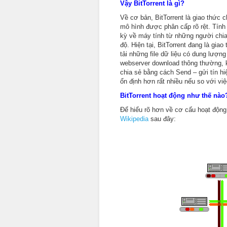
Vậy BitTorrent là gì?
Về cơ bản, BitTorrent là giao thức c
mô hình được phân cấp rõ rệt. Tính 
kỳ về máy tính từ những người chia 
độ. Hiện tại, BitTorrent đang là gia
tải những file dữ liệu có dung lượn
webserver download thông thường, 
chia sẻ bằng cách Send – gửi tín hi
ổn định hơn rất nhiều nếu so với việ
BitTorrent hoạt động như thế nào
Để hiểu rõ hơn về cơ cấu hoạt động
Wikipedia
sau đây: