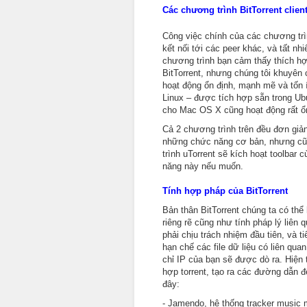
Các chương trình BitTorrent clien
Công việc chính của các chương trình
kết nối tới các peer khác, và tất n
chương trình bạn cảm thấy thích hợp 
BitTorrent, nhưng chúng tôi khuyên
hoạt động ổn định, mạnh mẽ và tốn í
Linux – được tích hợp sẵn trong Ub
cho Mac OS X cũng hoạt động rất ổn
Cả 2 chương trình trên đều đơn giản
những chức năng cơ bản, nhưng cũn
trình uTorrent sẽ kích hoạt toolbar
năng này nếu muốn.
Tính hợp pháp của BitTorrent
Bản thân BitTorrent chúng ta có thể 
riêng rẽ cũng như tính pháp lý liên
phải chịu trách nhiệm đầu tiên, và 
hạn chế các file dữ liệu có liên quan
chỉ IP của bạn sẽ được dò ra. Hiện 
hợp torrent, tạo ra các đường dẫn 
đây:
- Jamendo, hệ thống tracker music 