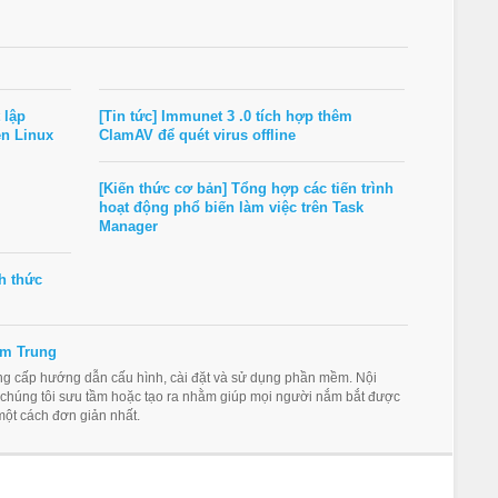
 lập
[Tin tức] Immunet 3 .0 tích hợp thêm
ên Linux
ClamAV để quét virus offline
[Kiến thức cơ bản] Tổng hợp các tiến trình
hoạt động phổ biến làm việc trên Task
Manager
h thức
m Trung
ung cấp hướng dẫn cấu hình, cài đặt và sử dụng phần mềm. Nội
 chúng tôi sưu tầm hoặc tạo ra nhằm giúp mọi người nắm bắt được
ột cách đơn giản nhất.