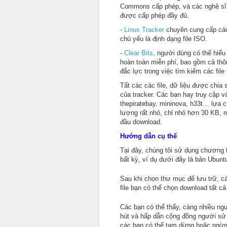
Commons cấp phép, và các nghệ sĩ c
được cấp phép đầy đủ.
-
Linux Tracker
chuyên cung cấp các
chủ yếu là định dạng file ISO.
-
Clear Bits
, người dùng có thể hiể
hoàn toàn miễn phí, bao gồm cả thô
đắc lực trong việc tìm kiếm các file 
Tất các các file, dữ liệu được chia 
của tracker. Các bạn hay truy cập và
thepiratebay, mininova, h33t… lựa c
lượng rất nhỏ, chỉ nhỏ hơn 30 KB, 
đầu download.
Hướng dẫn cụ thể
Tại đây, chúng tôi sử dụng chương 
bất kỳ, ví dụ dưới đây là bản Ubun
Sau khi chọn thư mục để lưu trữ, cá
file bạn có thể chọn download tất cả 
Các bạn có thể thấy, càng nhiều ng
hút và hấp dẫn cộng đồng người sử 
các bạn có thể tạm dừng hoặc ngừng 