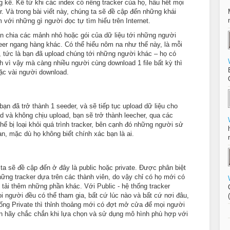
g kê. Kể từ khi các index có riêng tracker của họ, hầu hết mọi
r. Và trong bài viết này, chúng ta sẽ đề cập đến những khái
 với những gì người đọc tự tìm hiểu trên Internet.
ân chia các mảnh nhỏ hoặc gói của dữ liệu tới những người
er ngang hàng khác. Có thể hiểu nôm na như thế này, là mỗi
, tức là bạn đã upload chúng tới những người khác – họ có
nh vì vậy mà càng nhiều người cùng download 1 file bất kỳ thì
oặc vài người download.
 bạn đã trở thành 1 seeder, và sẽ tiếp tục upload dữ liệu cho
 và không chịu upload, bạn sẽ trở thành leecher, qua các
 thể bị loại khỏi quá trình tracker, bên cạnh đó những người sử
n, mặc dù họ không biết chính xác bạn là ai.
ta sẽ đề cập đến ở đây là public hoặc private. Được phân biệt
hững tracker dựa trên các thành viên, do vậy chỉ có họ mới có
tải thêm những phần khác. Với Public - hệ thống tracker
i người đều có thể tham gia, bất cứ lúc nào và bất cứ nơi đâu,
hống Private thì thỉnh thoảng mới có đợt mở cửa để mọi người
ạn hãy chắc chắn khi lựa chọn và sử dụng mô hình phù hợp với