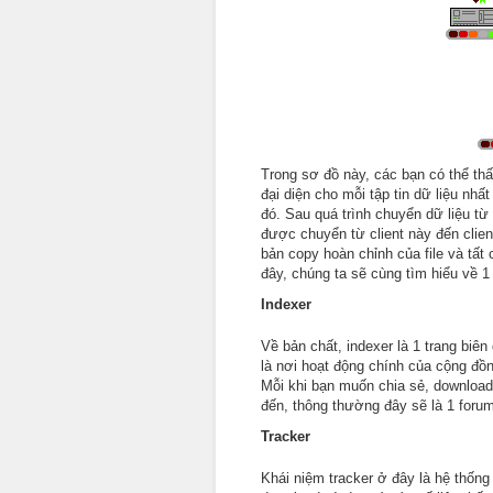
Trong sơ đồ này, các bạn có thể th
đại diện cho mỗi tập tin dữ liệu nh
đó. Sau quá trình chuyển dữ liệu từ
được chuyển từ client này đến clien
bản copy hoàn chỉnh của file và tất
đây, chúng ta sẽ cùng tìm hiểu về 1
Indexer
Về bản chất, indexer là 1 trang biên 
là nơi hoạt động chính của cộng đồng
Mỗi khi bạn muốn chia sẻ, download 
đến, thông thường đây sẽ là 1 foru
Tracker
Khái niệm tracker ở đây là hệ thống 