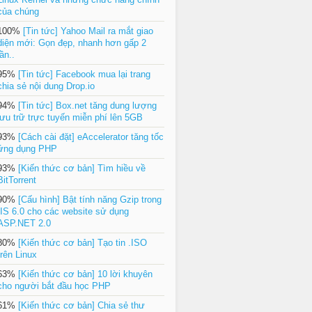
của chúng
100%
[Tin tức] Yahoo Mail ra mắt giao
diện mới: Gọn đẹp, nhanh hơn gấp 2
lần..
95%
[Tin tức] Facebook mua lại trang
chia sẻ nội dung Drop.io
94%
[Tin tức] Box.net tăng dung lượng
lưu trữ trực tuyến miễn phí lên 5GB
93%
[Cách cài đặt] eAccelerator tăng tốc
ứng dụng PHP
93%
[Kiến thức cơ bản] Tìm hiều về
BitTorrent
90%
[Cấu hình] Bật tính năng Gzip trong
IIS 6.0 cho các website sử dụng
ASP.NET 2.0
80%
[Kiến thức cơ bản] Tạo tin .ISO
trên Linux
63%
[Kiến thức cơ bản] 10 lời khuyên
cho người bắt đầu học PHP
61%
[Kiến thức cơ bản] Chia sẻ thư