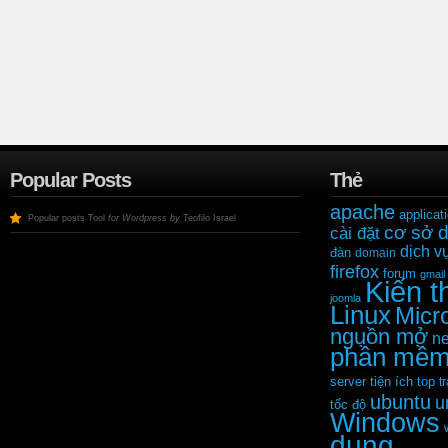
Popular Posts
Thẻ
apache
applicat
Popular posts Tool
for Wordpress by
Teofilo Israel
cơ sở d
cài đặt
dịch v
đàn
domain
firefox
forum
gmail
Kiến t
joomla
Linux
Micr
nguồn mở
ne
phần mề
tiện ích
server
top
tr
ubuntu
u
tốc độ
Windows
dụng